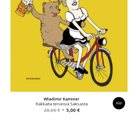
Wladimir Kaminer
Ale!
Rakkaita terveisiä Saksasta
Alkuperäinen
Nykyinen
28,00
€
5,00
€
hinta
hinta
oli:
on:
28,00 €.
5,00 €.