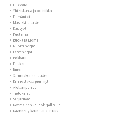
Filosofia
Yhteiskunta ja politiikka
Elämäntaito
Musiikki ja taide
Käsityöt
Puutarha
Ruoka ja juoma
Nuortenkirjat
Lastenkirjat
Pokkarit
Dekkarit
Runous
Sammakon uutuudet
Kiinnostavaa juuri nyt
Alekampanjat
Tietokirjat
Sarjakuvat
Kotimainen kaunokirjallisuus
Käännetty kaunokirjallisuus