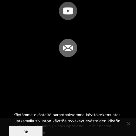
Käytämme evästeitä parantaaksemme käyttökokemustasi.
Jatkamalla sivuston käyttöä hyväksyt evästeiden käytön.
© Copyright - Sammakko |
Tietosuojaseloste
|
Toimitusehdot
|
Ok
Powered by
iQWebbi