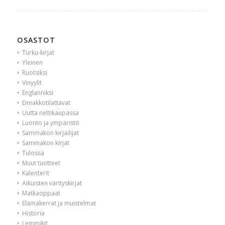
OSASTOT
Turku-kirjat
Yleinen
Ruotsiksi
Vinyylit
Englanniksi
Ennakkotilattavat
Uutta nettikaupassa
Luonto ja ympäristö
Sammakon kirjailijat
Sammakon kirjat
Tulossa
Muut tuotteet
Kalenterit
Aikuisten värityskirjat
Matkaoppaat
Elämäkerrat ja muistelmat
Historia
Lemmikit