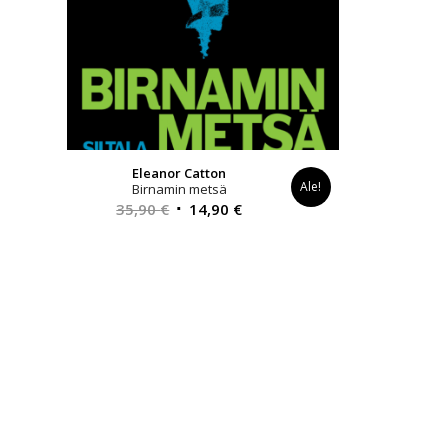
Eleanor Catton
Ale!
Birnamin metsä
Alkuperäinen
Nykyinen
35,90
€
14,90
€
hinta
hinta
oli:
on:
35,90 €.
14,90 €.