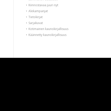
Kiinnostavaa juuri nyt
Alekampanjat
Tietokirjat
Sarjakuvat
Kotimainen kaunokirjallisuus
Käännetty kaunokirjallisuus