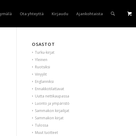
yymälä
Ota yhteyttä
Kirjaudu
Ajankohtaista
OSASTOT
Turku-kirjat
Yleinen
Ruotsiksi
Vinyylit
Englanniksi
Ennakkotilattavat
Uutta nettikaupassa
Luonto ja ympäristö
Sammakon kirjailijat
Sammakon kirjat
Tulossa
Muut tuotteet