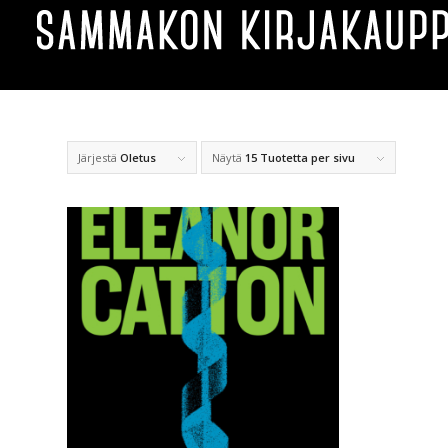
Järjestä
Oletus
Näytä
15 Tuotetta per sivu