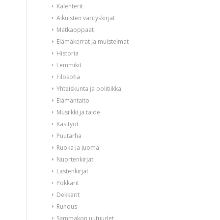
Kalenterit
Aikuisten värityskirjat
Matkaoppaat
Elämäkerrat ja muistelmat
Historia
Lemmikit
Filosofia
Yhteiskunta ja politiikka
Elämäntaito
Musiikki ja taide
Käsityöt
Puutarha
Ruoka ja juoma
Nuortenkirjat
Lastenkirjat
Pokkarit
Dekkarit
Runous
Sammakon uutuudet