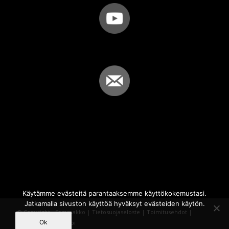
Käytämme evästeitä parantaaksemme käyttökokemustasi.
Jatkamalla sivuston käyttöä hyväksyt evästeiden käytön.
© Copyright - Sammakko |
Tietosuojaseloste
|
Toimitusehdot
|
Ok
Powered by
iQWebbi