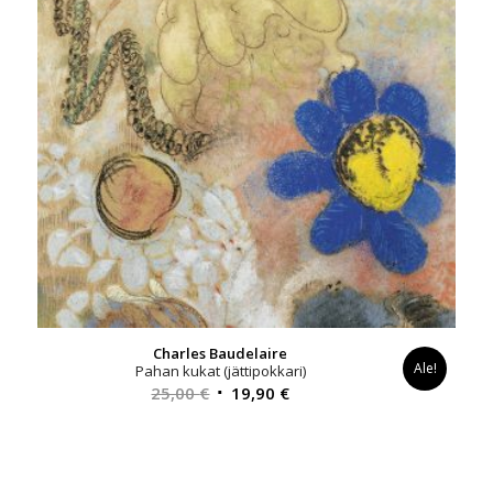
Charles Baudelaire
Ale!
Pahan kukat (jättipokkari)
Alkuperäinen
Nykyinen
25,00
€
19,90
€
hinta
hinta
oli:
on:
25,00 €.
19,90 €.