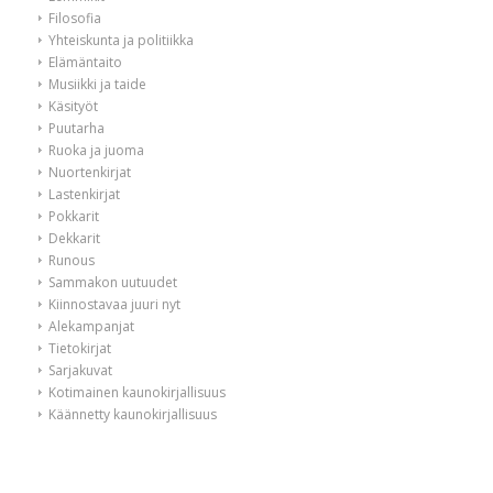
Filosofia
Yhteiskunta ja politiikka
Elämäntaito
Musiikki ja taide
Käsityöt
Puutarha
Ruoka ja juoma
Nuortenkirjat
Lastenkirjat
Pokkarit
Dekkarit
Runous
Sammakon uutuudet
Kiinnostavaa juuri nyt
Alekampanjat
Tietokirjat
Sarjakuvat
Kotimainen kaunokirjallisuus
Käännetty kaunokirjallisuus