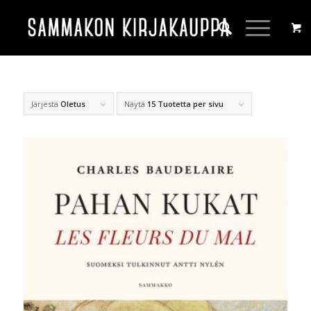
Järjestä
Oletus
Näytä
15 Tuotetta per sivu