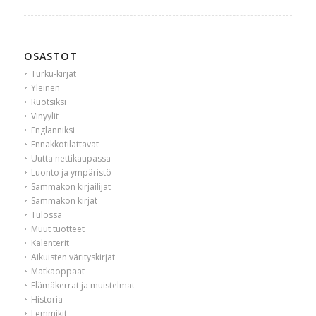
OSASTOT
Turku-kirjat
Yleinen
Ruotsiksi
Vinyylit
Englanniksi
Ennakkotilattavat
Uutta nettikaupassa
Luonto ja ympäristö
Sammakon kirjailijat
Sammakon kirjat
Tulossa
Muut tuotteet
Kalenterit
Aikuisten värityskirjat
Matkaoppaat
Elämäkerrat ja muistelmat
Historia
Lemmikit