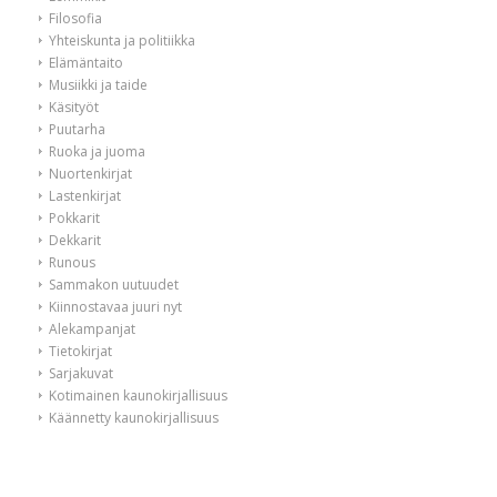
Filosofia
Yhteiskunta ja politiikka
Elämäntaito
Musiikki ja taide
Käsityöt
Puutarha
Ruoka ja juoma
Nuortenkirjat
Lastenkirjat
Pokkarit
Dekkarit
Runous
Sammakon uutuudet
Kiinnostavaa juuri nyt
Alekampanjat
Tietokirjat
Sarjakuvat
Kotimainen kaunokirjallisuus
Käännetty kaunokirjallisuus