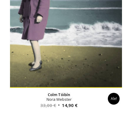
Colm Tóibín
Ale!
Nora Webster
Alkuperäinen
Nykyinen
33,00
€
14,90
€
hinta
hinta
oli:
on:
33,00 €.
14,90 €.