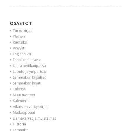
OSASTOT
Turku-kirjat
Yleinen
Ruotsiksi
Vinyylit
Englanniksi
Ennakkotilattavat
Uutta nettikaupassa
Luonto ja ympäristö
Sammakon kirjailijat
Sammakon kirjat
Tulossa
Muut tuotteet
Kalenterit
Aikuisten värityskirjat
Matkaoppaat
Elämäkerrat ja muistelmat
Historia
Lemmikit