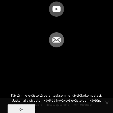
Käytämme evästeitä parantaaksemme käyttökokemustasi.
Jatkamalla sivuston käyttöä hyväksyt evästeiden käytön.
© Copyright - Sammakko |
Tietosuojaseloste
|
Toimitusehdot
|
Ok
Powered by
iQWebbi