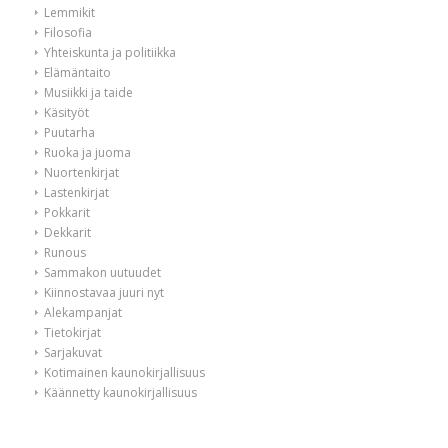
Lemmikit
Filosofia
Yhteiskunta ja politiikka
Elämäntaito
Musiikki ja taide
Käsityöt
Puutarha
Ruoka ja juoma
Nuortenkirjat
Lastenkirjat
Pokkarit
Dekkarit
Runous
Sammakon uutuudet
Kiinnostavaa juuri nyt
Alekampanjat
Tietokirjat
Sarjakuvat
Kotimainen kaunokirjallisuus
Käännetty kaunokirjallisuus