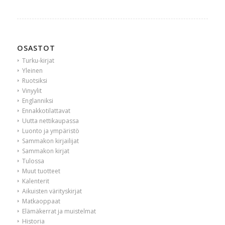
OSASTOT
Turku-kirjat
Yleinen
Ruotsiksi
Vinyylit
Englanniksi
Ennakkotilattavat
Uutta nettikaupassa
Luonto ja ympäristö
Sammakon kirjailijat
Sammakon kirjat
Tulossa
Muut tuotteet
Kalenterit
Aikuisten värityskirjat
Matkaoppaat
Elämäkerrat ja muistelmat
Historia