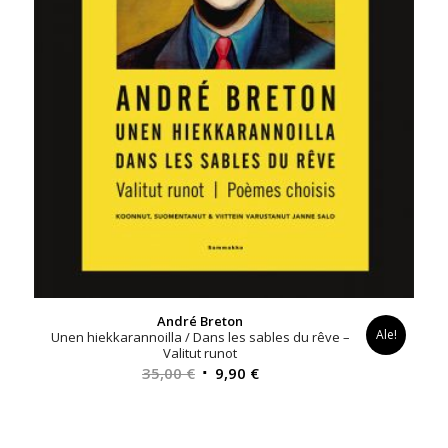
André Breton
Ale!
Unen hiekkarannoilla / Dans les sables du rêve –
Valitut runot
Alkuperäinen
Nykyinen
35,00
€
9,90
€
hinta
hinta
oli:
on:
35,00 €.
9,90 €.