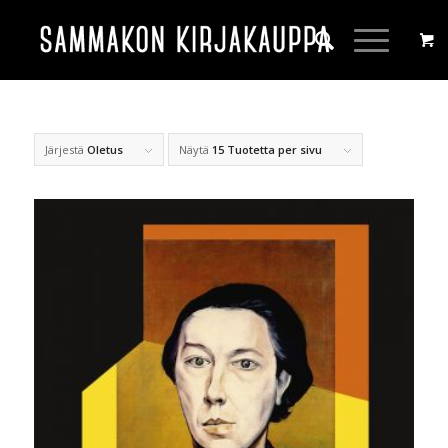
Järjestä
Oletus
Näytä
15 Tuotetta per sivu