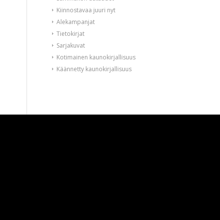
Kiinnostavaa juuri nyt
Alekampanjat
Tietokirjat
Sarjakuvat
Kotimainen kaunokirjallisuus
Käännetty kaunokirjallisuus