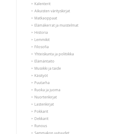
Kalenterit
Aikuisten värityskirjat
Matkaoppaat
Elämäkerrat ja muistelmat
Historia
Lemmikit
Filosofia
Yhteiskunta ja politiikka
Elämäntaito
Musiikki ja taide
Käsityöt
Puutarha
Ruoka ja juoma
Nuortenkirjat
Lastenkirjat
Pokkarit
Dekkarit
Runous
Sammakon uutuudet