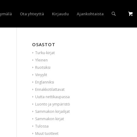
yymälä
Ota yhteyttä
Kirjaudu
Ajankohtaista
OSASTOT
Turku-kirjat
Yleinen
Ruotsiksi
Vinyylit
Englanniksi
Ennakkotilattavat
Uutta nettikaupassa
Luonto ja ympäristö
Sammakon kirjailijat
Sammakon kirjat
Tulossa
Muut tuotteet