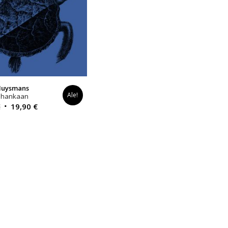
 Huysmans
Ale!
ahankaan
Alkuperäinen
Nykyinen
€
19,90
€
hinta
hinta
oli:
on:
24,90 €.
19,90 €.