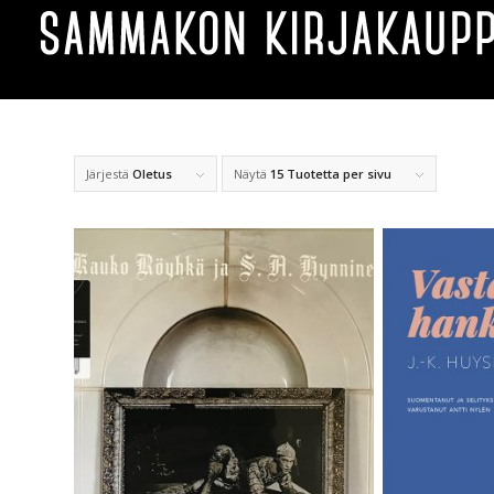
Järjestä
Oletus
Näytä
15 Tuotetta per sivu