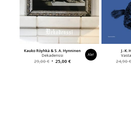
Kauko Röyhkä & S. A. Hynninen
J.-K.
Ale!
Dekadenssi
Vast
Alkuperäinen
Nykyinen
29,00
€
25,00
€
24,90
hinta
hinta
oli:
on:
29,00 €.
25,00 €.