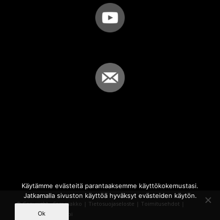
Käytämme evästeitä parantaaksemme käyttökokemustasi.
Jatkamalla sivuston käyttöä hyväksyt evästeiden käytön.
© Copyright - Sammakko |
Tietosuojaseloste
|
Toimitusehdot
|
Ok
Powered by
iQWebbi