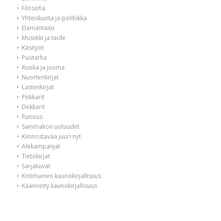
Filosofia
Yhteiskunta ja politiikka
Elämäntaito
Musiikki ja taide
Käsityöt
Puutarha
Ruoka ja juoma
Nuortenkirjat
Lastenkirjat
Pokkarit
Dekkarit
Runous
Sammakon uutuudet
Kiinnostavaa juuri nyt
Alekampanjat
Tietokirjat
Sarjakuvat
Kotimainen kaunokirjallisuus
Käännetty kaunokirjallisuus