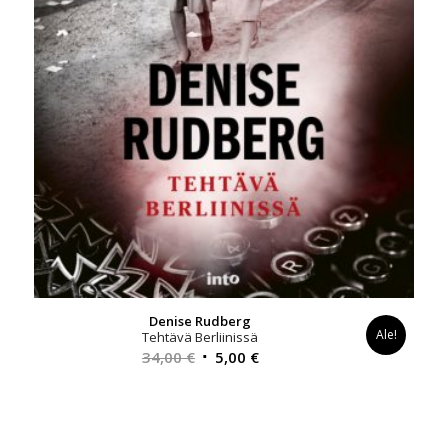
Denise Rudberg
Ale!
Tehtävä Berliinissä
Alkuperäinen
Nykyinen
34,00
€
5,00
€
hinta
hinta
oli:
on:
34,00 €.
5,00 €.