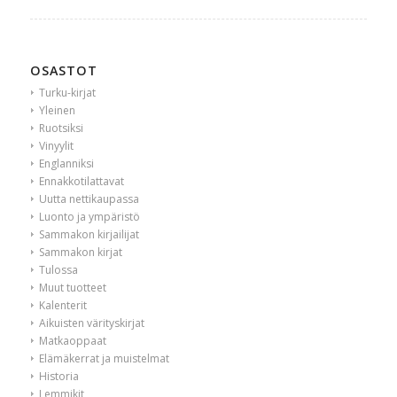
OSASTOT
Turku-kirjat
Yleinen
Ruotsiksi
Vinyylit
Englanniksi
Ennakkotilattavat
Uutta nettikaupassa
Luonto ja ympäristö
Sammakon kirjailijat
Sammakon kirjat
Tulossa
Muut tuotteet
Kalenterit
Aikuisten värityskirjat
Matkaoppaat
Elämäkerrat ja muistelmat
Historia
Lemmikit