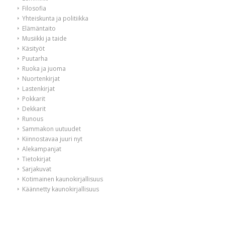
Filosofia
Yhteiskunta ja politiikka
Elämäntaito
Musiikki ja taide
Käsityöt
Puutarha
Ruoka ja juoma
Nuortenkirjat
Lastenkirjat
Pokkarit
Dekkarit
Runous
Sammakon uutuudet
Kiinnostavaa juuri nyt
Alekampanjat
Tietokirjat
Sarjakuvat
Kotimainen kaunokirjallisuus
Käännetty kaunokirjallisuus