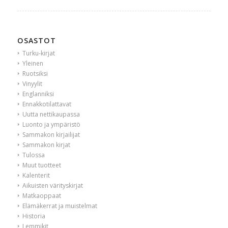
OSASTOT
Turku-kirjat
Yleinen
Ruotsiksi
Vinyylit
Englanniksi
Ennakkotilattavat
Uutta nettikaupassa
Luonto ja ympäristö
Sammakon kirjailijat
Sammakon kirjat
Tulossa
Muut tuotteet
Kalenterit
Aikuisten värityskirjat
Matkaoppaat
Elämäkerrat ja muistelmat
Historia
Lemmikit