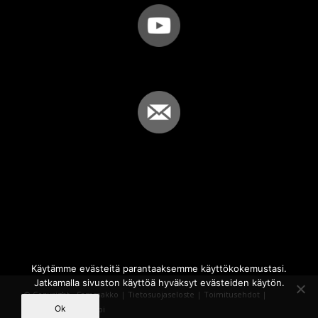
Käytämme evästeitä parantaaksemme käyttökokemustasi.
Jatkamalla sivuston käyttöä hyväksyt evästeiden käytön.
© Copyright - Sammakko |
Tietosuojaseloste
|
Toimitusehdot
|
Ok
Powered by
iQWebbi