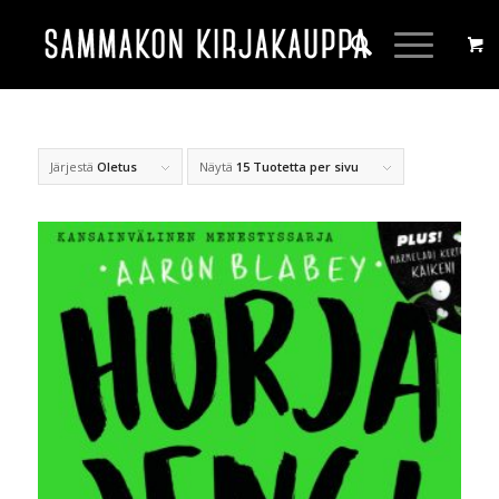
Järjestä
Oletus
Näytä
15 Tuotetta per sivu