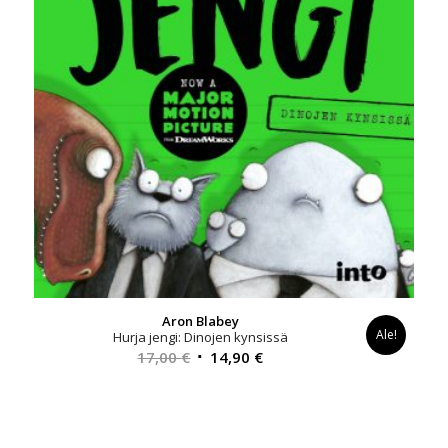
Aron Blabey
Ale!
Hurja jengi: Dinojen kynsissä
Alkuperäinen
Nykyinen
17,00
€
14,90
€
hinta
hinta
oli:
on:
17,00 €.
14,90 €.