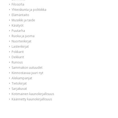
Filosofia
Yhteiskunta ja politiikka
Elämäntaito
Musiikki ja taide
Käsityöt
Puutarha
Ruoka ja juoma
Nuortenkirjat
Lastenkirjat
Pokkarit
Dekkarit
Runous
Sammakon uutuudet
Kiinnostavaa juuri nyt
Alekampanjat
Tietokirjat
Sarjakuvat
Kotimainen kaunokirjallisuus
Käännetty kaunokirjallisuus