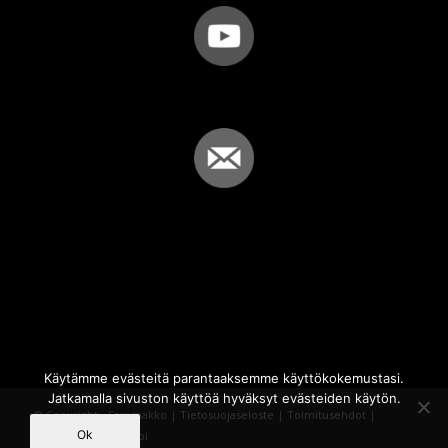
Käytämme evästeitä parantaaksemme käyttökokemustasi.
Jatkamalla sivuston käyttöä hyväksyt evästeiden käytön.
© Copyright - Sammakko |
Tietosuojaseloste
|
Toimitusehdot
|
Ok
Powered by
iQWebbi