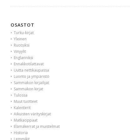
OSASTOT
Turku-kirjat
Yleinen
Ruotsiksi
Vinyylit
Englanniksi
Ennakkotilattavat
Uutta nettikaupassa
Luonto ja ympäristö
Sammakon kirjailijat
Sammakon kirjat
Tulossa
Muut tuotteet
Kalenterit
Aikuisten värityskirjat
Matkaoppaat
Elämäkerrat ja muistelmat
Historia
Lemmikit