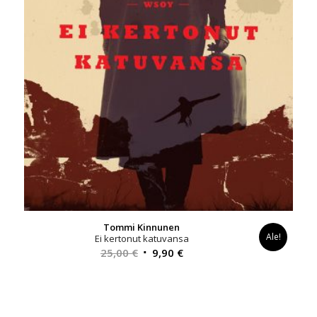
Tommi Kinnunen
Ale!
Ei kertonut katuvansa
Alkuperäinen
Nykyinen
25,00
€
9,90
€
hinta
hinta
oli:
on:
25,00 €.
9,90 €.