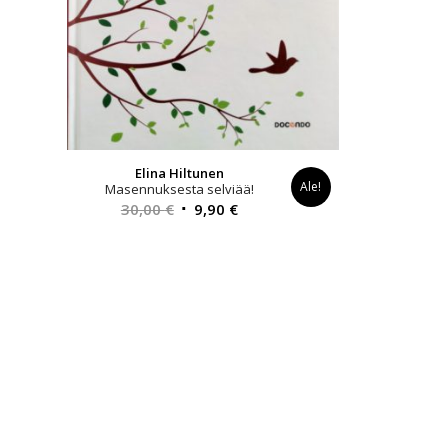
Elina Hiltunen
Ale!
Masennuksesta selviää!
Alkuperäinen
Nykyinen
30,00
€
9,90
€
hinta
hinta
oli:
on:
30,00 €.
9,90 €.