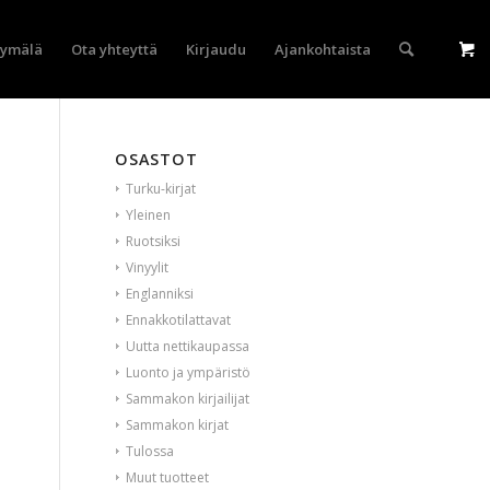
yymälä
Ota yhteyttä
Kirjaudu
Ajankohtaista
OSASTOT
Turku-kirjat
Yleinen
Ruotsiksi
Vinyylit
Englanniksi
Ennakkotilattavat
Uutta nettikaupassa
Luonto ja ympäristö
Sammakon kirjailijat
Sammakon kirjat
Tulossa
Muut tuotteet