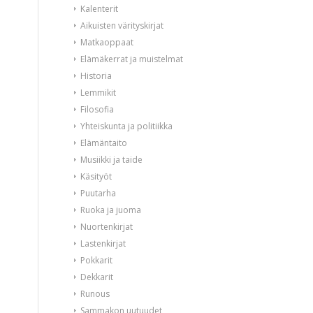
Kalenterit
Aikuisten värityskirjat
Matkaoppaat
Elämäkerrat ja muistelmat
Historia
Lemmikit
Filosofia
Yhteiskunta ja politiikka
Elämäntaito
Musiikki ja taide
Käsityöt
Puutarha
Ruoka ja juoma
Nuortenkirjat
Lastenkirjat
Pokkarit
Dekkarit
Runous
Sammakon uutuudet