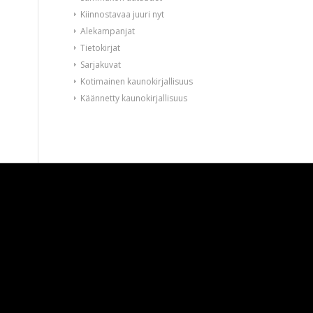
Kiinnostavaa juuri nyt
Alekampanjat
Tietokirjat
Sarjakuvat
Kotimainen kaunokirjallisuus
Käännetty kaunokirjallisuus