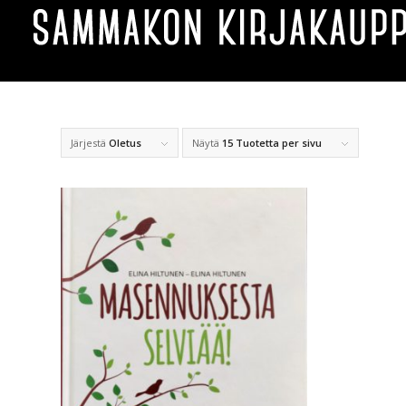
Järjestä
Oletus
Näytä
15 Tuotetta per sivu