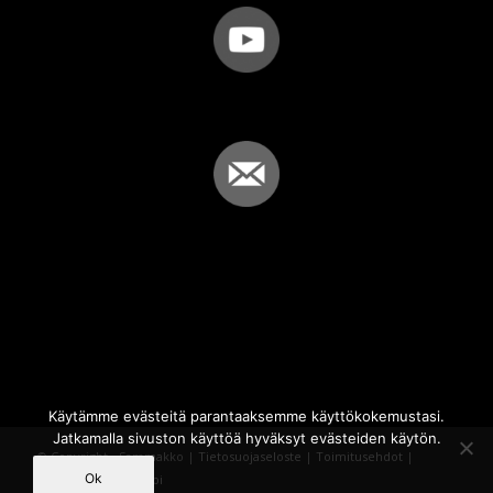
Käytämme evästeitä parantaaksemme käyttökokemustasi.
Jatkamalla sivuston käyttöä hyväksyt evästeiden käytön.
© Copyright - Sammakko |
Tietosuojaseloste
|
Toimitusehdot
|
Ok
Powered by
iQWebbi