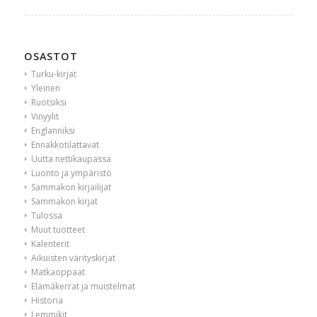
OSASTOT
Turku-kirjat
Yleinen
Ruotsiksi
Vinyylit
Englanniksi
Ennakkotilattavat
Uutta nettikaupassa
Luonto ja ympäristö
Sammakon kirjailijat
Sammakon kirjat
Tulossa
Muut tuotteet
Kalenterit
Aikuisten värityskirjat
Matkaoppaat
Elämäkerrat ja muistelmat
Historia
Lemmikit