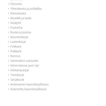
Filosofia
Yhteiskunta ja politiikka
Elämäntaito
Musiikki ja taide
Käsityöt
Puutarha
Ruoka ja juoma
Nuortenkirjat
Lastenkirjat
Pokkarit
Dekkarit
Runous
Sammakon uutuudet
Kiinnostavaa juuri nyt
Alekampanjat
Tietokirjat
Sarjakuvat
Kotimainen kaunokirjallisuus
Käännetty kaunokirjallisuus