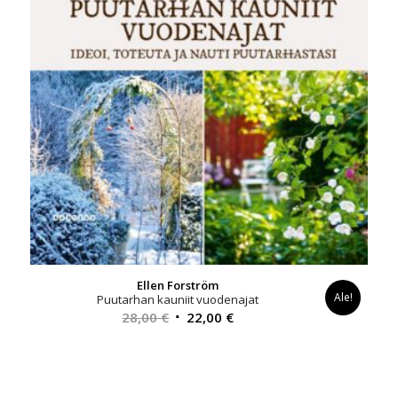
Ellen Forström
Ale!
Puutarhan kauniit vuodenajat
Alkuperäinen
Nykyinen
28,00
€
22,00
€
hinta
hinta
oli:
on:
28,00 €.
22,00 €.