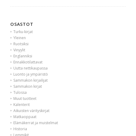
OSASTOT
Turku-kirjat
Yleinen
Ruotsiksi
Vinyylit
Englanniksi
Ennakkotilattavat
Uutta nettikaupassa
Luonto ja ympäristö
Sammakon kirjailijat
Sammakon kirjat
Tulossa
Muut tuotteet
Kalenterit
Aikuisten värityskirjat
Matkaoppaat
Elämäkerrat ja muistelmat
Historia
Lemmikit