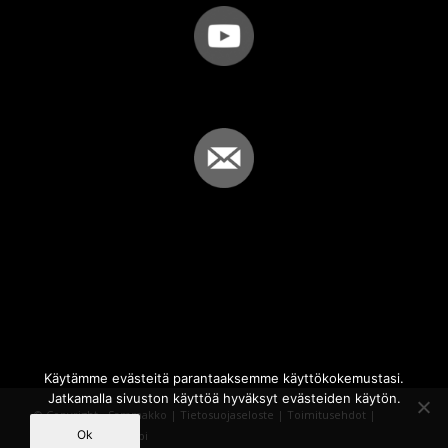
Käytämme evästeitä parantaaksemme käyttökokemustasi.
Jatkamalla sivuston käyttöä hyväksyt evästeiden käytön.
© Copyright - Sammakko |
Tietosuojaseloste
|
Toimitusehdot
|
Ok
Powered by
iQWebbi