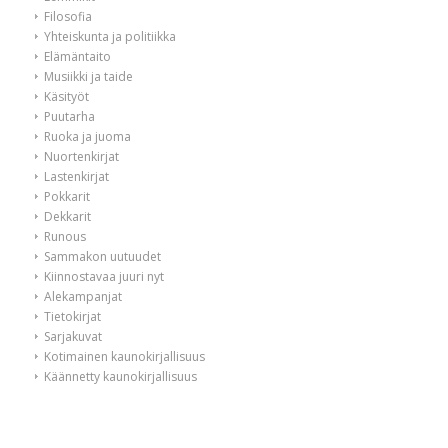
Filosofia
Yhteiskunta ja politiikka
Elämäntaito
Musiikki ja taide
Käsityöt
Puutarha
Ruoka ja juoma
Nuortenkirjat
Lastenkirjat
Pokkarit
Dekkarit
Runous
Sammakon uutuudet
Kiinnostavaa juuri nyt
Alekampanjat
Tietokirjat
Sarjakuvat
Kotimainen kaunokirjallisuus
Käännetty kaunokirjallisuus