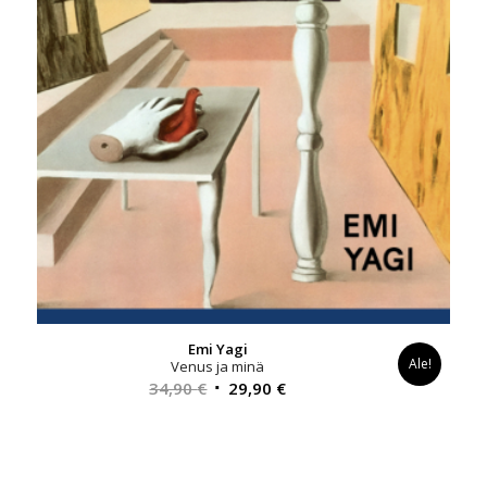
Emi Yagi
Ale!
Venus ja minä
Alkuperäinen
Nykyinen
34,90
€
29,90
€
hinta
hinta
oli:
on:
34,90 €.
29,90 €.