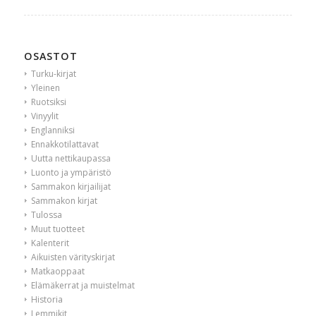
OSASTOT
Turku-kirjat
Yleinen
Ruotsiksi
Vinyylit
Englanniksi
Ennakkotilattavat
Uutta nettikaupassa
Luonto ja ympäristö
Sammakon kirjailijat
Sammakon kirjat
Tulossa
Muut tuotteet
Kalenterit
Aikuisten värityskirjat
Matkaoppaat
Elämäkerrat ja muistelmat
Historia
Lemmikit