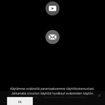
Käytämme evästeitä parantaaksemme käyttökokemustasi.
Jatkamalla sivuston käyttöä hyväksyt evästeiden käytön.
© Copyright - Sammakko |
Tietosuojaseloste
|
Toimitusehdot
|
Ok
Powered by
iQWebbi