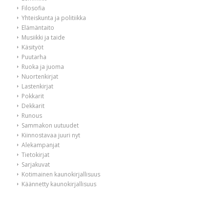
Filosofia
Yhteiskunta ja politiikka
Elämäntaito
Musiikki ja taide
Käsityöt
Puutarha
Ruoka ja juoma
Nuortenkirjat
Lastenkirjat
Pokkarit
Dekkarit
Runous
Sammakon uutuudet
Kiinnostavaa juuri nyt
Alekampanjat
Tietokirjat
Sarjakuvat
Kotimainen kaunokirjallisuus
Käännetty kaunokirjallisuus