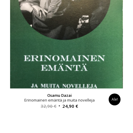
Osamu Dazai
Ale!
Erinomainen emäntä ja muita novelleja
Alkuperäinen
Nykyinen
32,90
€
24,90
€
hinta
hinta
oli:
on:
32,90 €.
24,90 €.