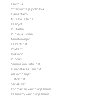
Filosofia
Yhteiskunta ja politiikka
Elämäntaito
Musiikki ja taide
Käsityöt
Puutarha
Ruoka ja juoma
Nuortenkirjat
Lastenkirjat
Pokkarit
Dekkarit
Runous
Sammakon uutuudet
Kiinnostavaa juuri nyt
Alekampanjat
Tietokirjat
Sarjakuvat
Kotimainen kaunokirjallisuus
Käännetty kaunokirjallisuus