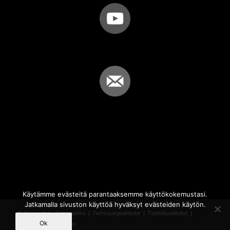
Käytämme evästeitä parantaaksemme käyttökokemustasi.
Jatkamalla sivuston käyttöä hyväksyt evästeiden käytön.
© Copyright - Sammakko |
Tietosuojaseloste
|
Toimitusehdot
|
Ok
Powered by
iQWebbi