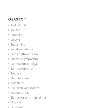
OSASTOT
Turku-kirjat
Yleinen
Ruotsiksi
Vinyylit
Englanniksi
Ennakkotilattavat
Uutta nettikaupassa
Luonto ja ympäristö
Sammakon kirjailijat
Sammakon kirjat
Tulossa
Muut tuotteet
Kalenterit
Aikuisten värityskirjat
Matkaoppaat
Elämäkerrat ja muistelmat
Historia
Lemmikit