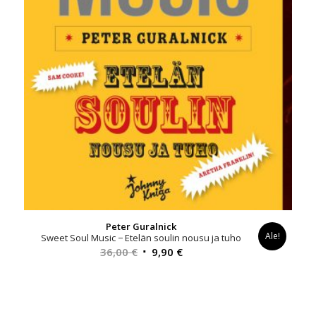
Peter Guralnick
Ale!
Sweet Soul Music − Etelän soulin nousu ja tuho
Alkuperäinen
Nykyinen
36,00
€
9,90
€
hinta
hinta
oli:
on:
36,00 €.
9,90 €.