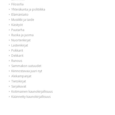
Filosofia
Yhteiskunta ja politiikka
Elämäntaito
Musiikki ja taide
Käsityöt
Puutarha
Ruoka ja juoma
Nuortenkirjat
Lastenkirjat
Pokkarit
Dekkarit
Runous
Sammakon uutuudet
Kiinnostavaa juuri nyt
Alekampanjat
Tietokirjat
Sarjakuvat
Kotimainen kaunokirjallisuus
Käännetty kaunokirjallisuus