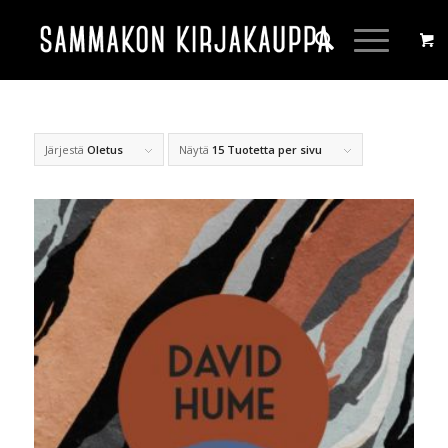
Järjestä
Oletus
Näytä
15 Tuotetta per sivu