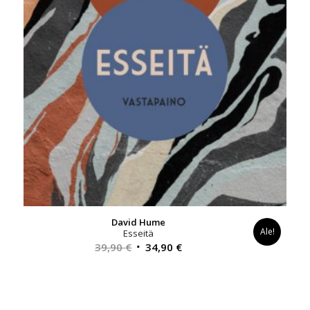
David Hume
Ale!
Esseitä
Alkuperäinen
Nykyinen
39,90
€
34,90
€
hinta
hinta
oli:
on:
39,90 €.
34,90 €.