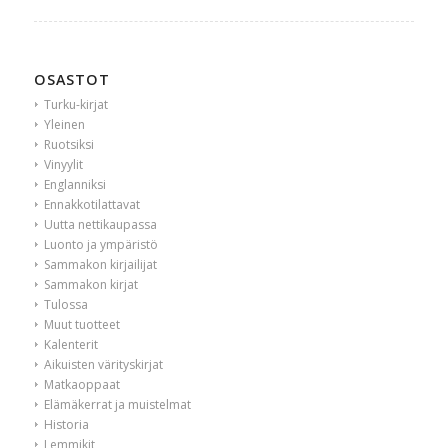
OSASTOT
Turku-kirjat
Yleinen
Ruotsiksi
Vinyylit
Englanniksi
Ennakkotilattavat
Uutta nettikaupassa
Luonto ja ympäristö
Sammakon kirjailijat
Sammakon kirjat
Tulossa
Muut tuotteet
Kalenterit
Aikuisten värityskirjat
Matkaoppaat
Elämäkerrat ja muistelmat
Historia
Lemmikit