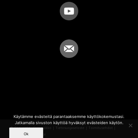
Käytämme evästeitä parantaaksemme käyttökokemustasi.
Jatkamalla sivuston käyttöä hyväksyt evästeiden käytön.
© Copyright - Sammakko |
Tietosuojaseloste
|
Toimitusehdot
|
Ok
Powered by
iQWebbi