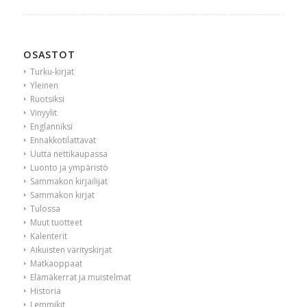
OSASTOT
Turku-kirjat
Yleinen
Ruotsiksi
Vinyylit
Englanniksi
Ennakkotilattavat
Uutta nettikaupassa
Luonto ja ympäristö
Sammakon kirjailijat
Sammakon kirjat
Tulossa
Muut tuotteet
Kalenterit
Aikuisten värityskirjat
Matkaoppaat
Elämäkerrat ja muistelmat
Historia
Lemmikit