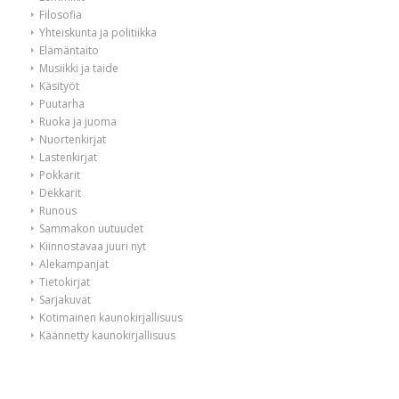
Filosofia
Yhteiskunta ja politiikka
Elämäntaito
Musiikki ja taide
Käsityöt
Puutarha
Ruoka ja juoma
Nuortenkirjat
Lastenkirjat
Pokkarit
Dekkarit
Runous
Sammakon uutuudet
Kiinnostavaa juuri nyt
Alekampanjat
Tietokirjat
Sarjakuvat
Kotimainen kaunokirjallisuus
Käännetty kaunokirjallisuus