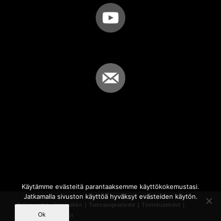
Käytämme evästeitä parantaaksemme käyttökokemustasi.
Jatkamalla sivuston käyttöä hyväksyt evästeiden käytön.
© Copyright - Sammakko |
Tietosuojaseloste
|
Toimitusehdot
|
Ok
Powered by
iQWebbi