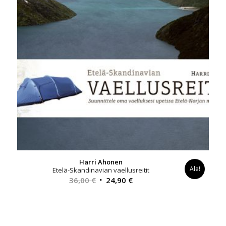
Harri Ahonen
Ale!
Etelä-Skandinavian vaellusreitit
Alkuperäinen
Nykyinen
36,00
€
24,90
€
hinta
hinta
oli:
on:
36,00 €.
24,90 €.