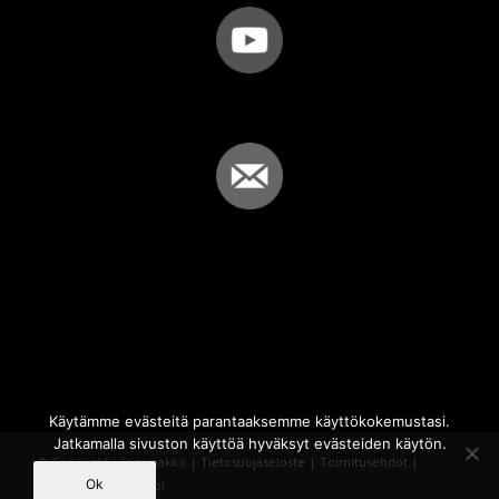
Käytämme evästeitä parantaaksemme käyttökokemustasi.
Jatkamalla sivuston käyttöä hyväksyt evästeiden käytön.
© Copyright - Sammakko |
Tietosuojaseloste
|
Toimitusehdot
|
Ok
Powered by
iQWebbi