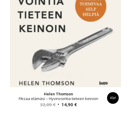
Helen Thomson
Ale!
Fiksaa elämäsi – Hyvinvointia tieteen keinoin
Alkuperäinen
Nykyinen
32,00
€
14,90
€
hinta
hinta
oli:
on:
32,00 €.
14,90 €.