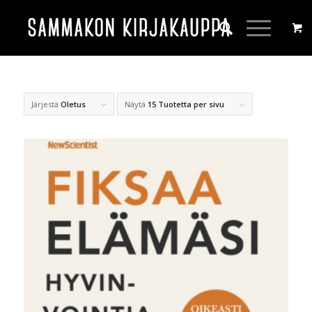
Järjestä
Oletus
Näytä
15 Tuotetta per sivu