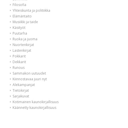
Filosofia
Yhteiskunta ja politiikka
Elämäntaito
Musiikki ja taide
Käsityöt
Puutarha
Ruoka ja juoma
Nuortenkirjat
Lastenkirjat
Pokkarit
Dekkarit
Runous
Sammakon uutuudet
Kiinnostavaa juuri nyt
Alekampanjat
Tietokirjat
Sarjakuvat
Kotimainen kaunokirjallisuus
Käännetty kaunokirjallisuus