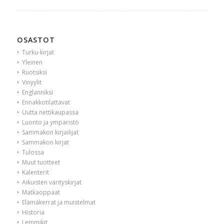
OSASTOT
Turku-kirjat
Yleinen
Ruotsiksi
Vinyylit
Englanniksi
Ennakkotilattavat
Uutta nettikaupassa
Luonto ja ympäristö
Sammakon kirjailijat
Sammakon kirjat
Tulossa
Muut tuotteet
Kalenterit
Aikuisten värityskirjat
Matkaoppaat
Elämäkerrat ja muistelmat
Historia
Lemmikit