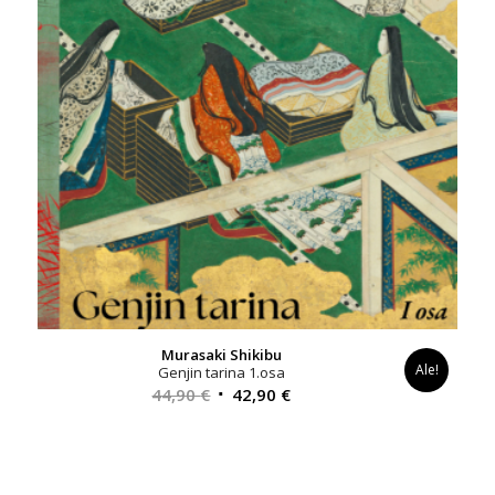
Murasaki Shikibu
Ale!
Genjin tarina 1.osa
Alkuperäinen
Nykyinen
44,90
€
42,90
€
hinta
hinta
oli:
on:
44,90 €.
42,90 €.