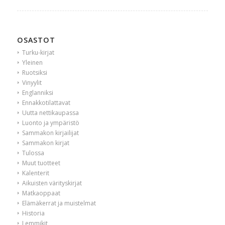
OSASTOT
Turku-kirjat
Yleinen
Ruotsiksi
Vinyylit
Englanniksi
Ennakkotilattavat
Uutta nettikaupassa
Luonto ja ympäristö
Sammakon kirjailijat
Sammakon kirjat
Tulossa
Muut tuotteet
Kalenterit
Aikuisten värityskirjat
Matkaoppaat
Elämäkerrat ja muistelmat
Historia
Lemmikit