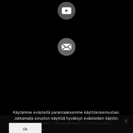
Käytämme evästeitä parantaaksemme käyttökokemustasi.
Jatkamalla sivuston käyttöä hyväksyt evästeiden käytön.
© Copyright - Sammakko |
Tietosuojaseloste
|
Toimitusehdot
|
Ok
Powered by
iQWebbi