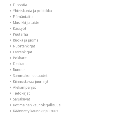
Filosofia
Yhteiskunta ja politiikka
Elämäntaito
Musiikki ja taide
Käsityöt
Puutarha
Ruoka ja juoma
Nuortenkirjat
Lastenkirjat
Pokkarit
Dekkarit
Runous
Sammakon uutuudet
Kiinnostavaa juuri nyt
Alekampanjat
Tietokirjat
Sarjakuvat
Kotimainen kaunokirjallisuus
Käännetty kaunokirjallisuus