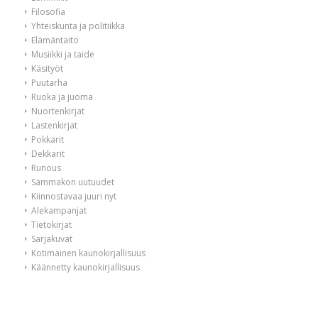
Filosofia
Yhteiskunta ja politiikka
Elämäntaito
Musiikki ja taide
Käsityöt
Puutarha
Ruoka ja juoma
Nuortenkirjat
Lastenkirjat
Pokkarit
Dekkarit
Runous
Sammakon uutuudet
Kiinnostavaa juuri nyt
Alekampanjat
Tietokirjat
Sarjakuvat
Kotimainen kaunokirjallisuus
Käännetty kaunokirjallisuus