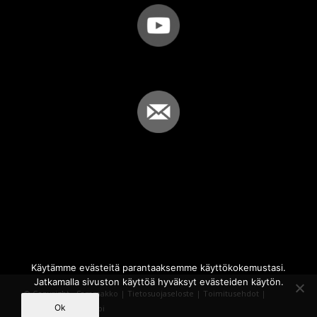
Käytämme evästeitä parantaaksemme käyttökokemustasi.
Jatkamalla sivuston käyttöä hyväksyt evästeiden käytön.
© Copyright - Sammakko |
Tietosuojaseloste
|
Toimitusehdot
|
Ok
Powered by
iQWebbi