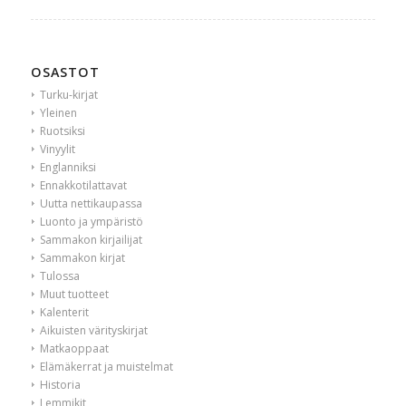
OSASTOT
Turku-kirjat
Yleinen
Ruotsiksi
Vinyylit
Englanniksi
Ennakkotilattavat
Uutta nettikaupassa
Luonto ja ympäristö
Sammakon kirjailijat
Sammakon kirjat
Tulossa
Muut tuotteet
Kalenterit
Aikuisten värityskirjat
Matkaoppaat
Elämäkerrat ja muistelmat
Historia
Lemmikit