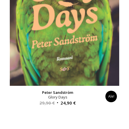
Peter Sandström
Ale!
Glory Days
Alkuperäinen
Nykyinen
29,90
€
24,90
€
hinta
hinta
oli:
on:
29,90 €.
24,90 €.