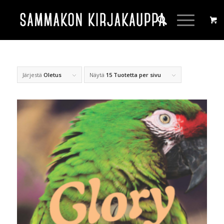
Järjestä
Oletus
Näytä
15 Tuotetta per sivu