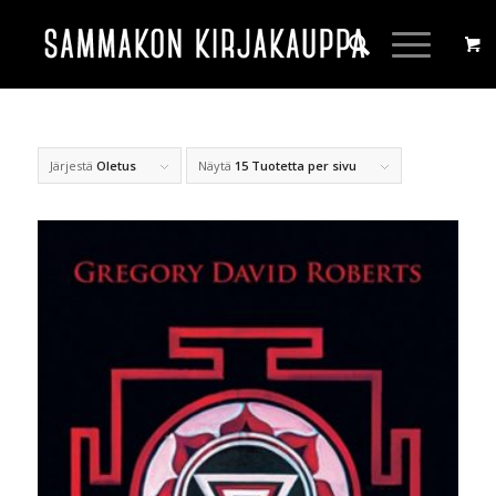
Järjestä
Oletus
Näytä
15 Tuotetta per sivu