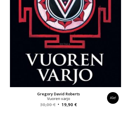
Gregory David Roberts
Ale!
Vuoren varjo
Alkuperäinen
Nykyinen
30,00
€
19,90
€
hinta
hinta
oli:
on:
30,00 €.
19,90 €.