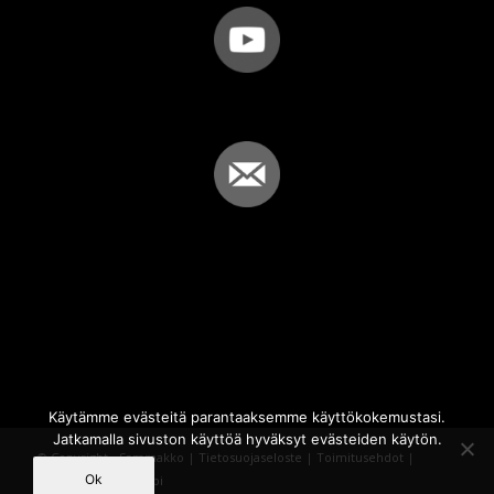
Käytämme evästeitä parantaaksemme käyttökokemustasi.
Jatkamalla sivuston käyttöä hyväksyt evästeiden käytön.
© Copyright - Sammakko |
Tietosuojaseloste
|
Toimitusehdot
|
Ok
Powered by
iQWebbi