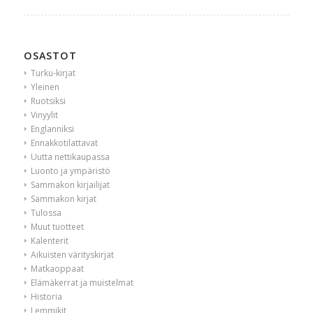
OSASTOT
Turku-kirjat
Yleinen
Ruotsiksi
Vinyylit
Englanniksi
Ennakkotilattavat
Uutta nettikaupassa
Luonto ja ympäristö
Sammakon kirjailijat
Sammakon kirjat
Tulossa
Muut tuotteet
Kalenterit
Aikuisten värityskirjat
Matkaoppaat
Elämäkerrat ja muistelmat
Historia
Lemmikit