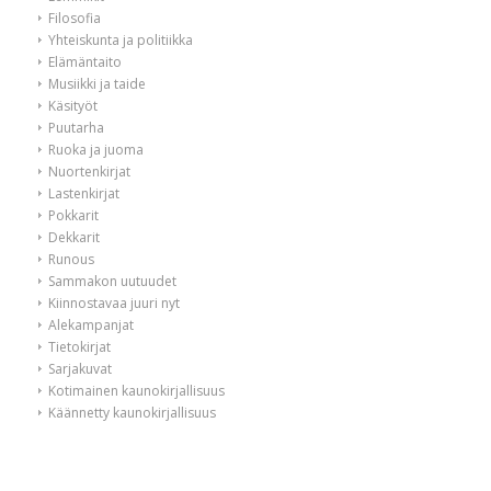
Filosofia
Yhteiskunta ja politiikka
Elämäntaito
Musiikki ja taide
Käsityöt
Puutarha
Ruoka ja juoma
Nuortenkirjat
Lastenkirjat
Pokkarit
Dekkarit
Runous
Sammakon uutuudet
Kiinnostavaa juuri nyt
Alekampanjat
Tietokirjat
Sarjakuvat
Kotimainen kaunokirjallisuus
Käännetty kaunokirjallisuus