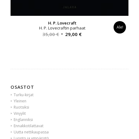
H. P. Lovecraft
Ale!
H. P. Lovecraftin parhaat
Alkuperäinen
Nykyinen
35,00
€
29,00
€
hinta
hinta
oli:
on:
35,00 €.
29,00 €.
OSASTOT
Turku-kirjat
Yleinen
Ruotsiksi
Vinyylit
Englanniksi
Ennakkotilattavat
Uutta nettikaupassa
Luonto ja ympäristö