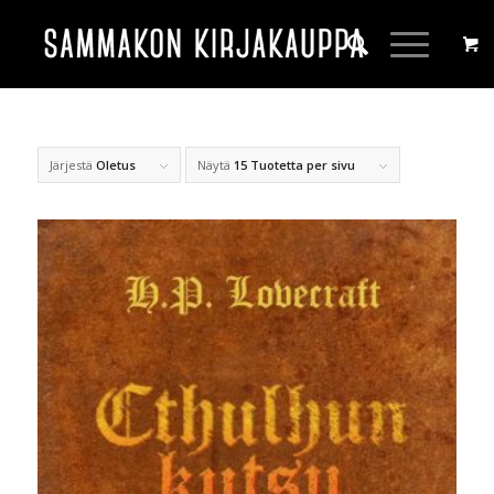
Järjestä
Oletus
Näytä
15 Tuotetta per sivu