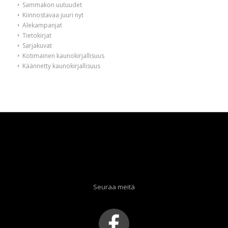
Sammakon uutuudet
Kiinnostavaa juuri nyt
Alekampanjat
Tietokirjat
Sarjakuvat
Kotimainen kaunokirjallisuus
Käännetty kaunokirjallisuus
Seuraa meitä