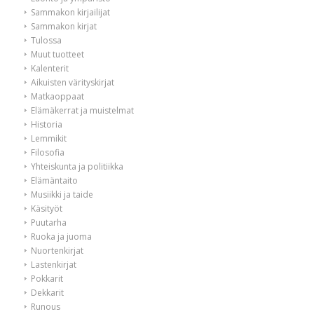
Sammakon kirjailijat
Sammakon kirjat
Tulossa
Muut tuotteet
Kalenterit
Aikuisten värityskirjat
Matkaoppaat
Elämäkerrat ja muistelmat
Historia
Lemmikit
Filosofia
Yhteiskunta ja politiikka
Elämäntaito
Musiikki ja taide
Käsityöt
Puutarha
Ruoka ja juoma
Nuortenkirjat
Lastenkirjat
Pokkarit
Dekkarit
Runous