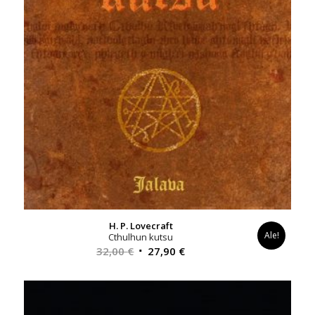
H. P. Lovecraft
Ale!
Cthulhun kutsu
Alkuperäinen
Nykyinen
32,00
€
27,90
€
hinta
hinta
oli:
on:
32,00 €.
27,90 €.