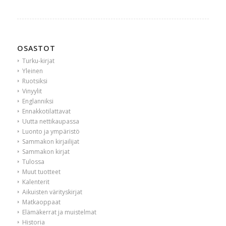
OSASTOT
Turku-kirjat
Yleinen
Ruotsiksi
Vinyylit
Englanniksi
Ennakkotilattavat
Uutta nettikaupassa
Luonto ja ympäristö
Sammakon kirjailijat
Sammakon kirjat
Tulossa
Muut tuotteet
Kalenterit
Aikuisten värityskirjat
Matkaoppaat
Elämäkerrat ja muistelmat
Historia