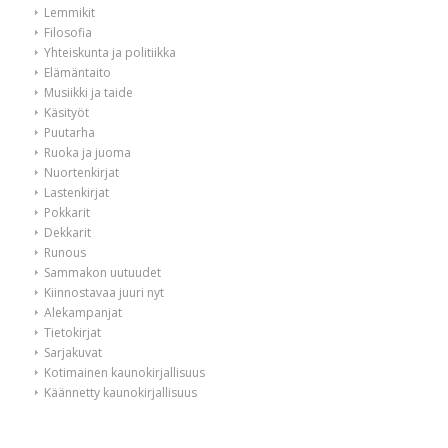
Lemmikit
Filosofia
Yhteiskunta ja politiikka
Elämäntaito
Musiikki ja taide
Käsityöt
Puutarha
Ruoka ja juoma
Nuortenkirjat
Lastenkirjat
Pokkarit
Dekkarit
Runous
Sammakon uutuudet
Kiinnostavaa juuri nyt
Alekampanjat
Tietokirjat
Sarjakuvat
Kotimainen kaunokirjallisuus
Käännetty kaunokirjallisuus