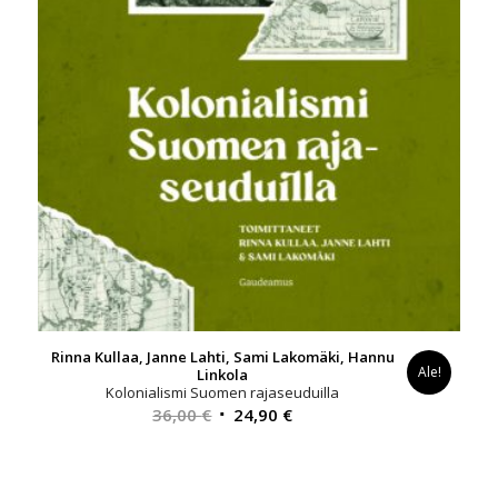
Rinna Kullaa, Janne Lahti, Sami Lakomäki, Hannu
Ale!
Linkola
Kolonialismi Suomen rajaseuduilla
Alkuperäinen
Nykyinen
36,00
€
24,90
€
hinta
hinta
oli:
on:
36,00 €.
24,90 €.