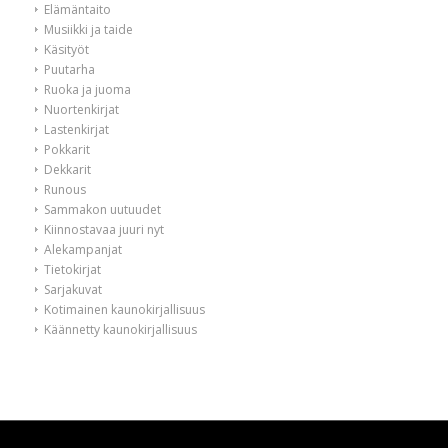
Elämäntaito
Musiikki ja taide
Käsityöt
Puutarha
Ruoka ja juoma
Nuortenkirjat
Lastenkirjat
Pokkarit
Dekkarit
Runous
Sammakon uutuudet
Kiinnostavaa juuri nyt
Alekampanjat
Tietokirjat
Sarjakuvat
Kotimainen kaunokirjallisuus
Käännetty kaunokirjallisuus