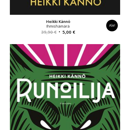
Heikki Kännö
Ale!
Ihmishämärä
Alkuperäinen
Nykyinen
39,90
€
5,00
€
hinta
hinta
oli:
on:
39,90 €.
5,00 €.