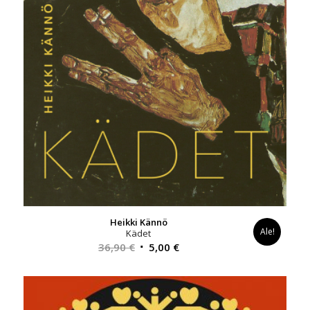
Heikki Kännö
Ale!
Kädet
Alkuperäinen
Nykyinen
36,90
€
5,00
€
hinta
hinta
oli:
on:
36,90 €.
5,00 €.