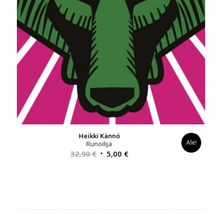
Heikki Kännö
Ale!
Runoilija
Alkuperäinen
Nykyinen
32,90
€
5,00
€
hinta
hinta
oli:
on:
32,90 €.
5,00 €.