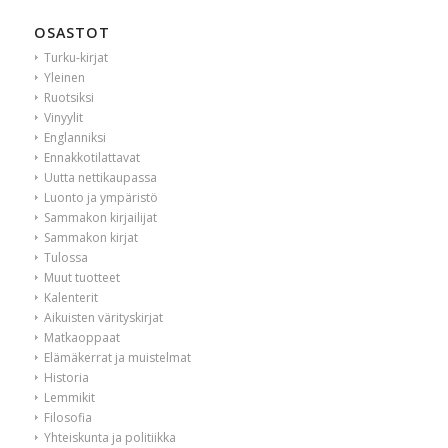
OSASTOT
Turku-kirjat
Yleinen
Ruotsiksi
Vinyylit
Englanniksi
Ennakkotilattavat
Uutta nettikaupassa
Luonto ja ympäristö
Sammakon kirjailijat
Sammakon kirjat
Tulossa
Muut tuotteet
Kalenterit
Aikuisten värityskirjat
Matkaoppaat
Elämäkerrat ja muistelmat
Historia
Lemmikit
Filosofia
Yhteiskunta ja politiikka