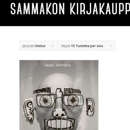
Järjestä
Oletus
Näytä
15 Tuotetta per sivu