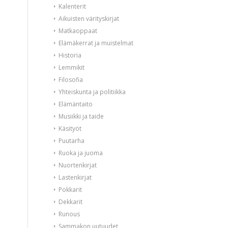
Kalenterit
Aikuisten värityskirjat
Matkaoppaat
Elämäkerrat ja muistelmat
Historia
Lemmikit
Filosofia
Yhteiskunta ja politiikka
Elämäntaito
Musiikki ja taide
Käsityöt
Puutarha
Ruoka ja juoma
Nuortenkirjat
Lastenkirjat
Pokkarit
Dekkarit
Runous
Sammakon uutuudet