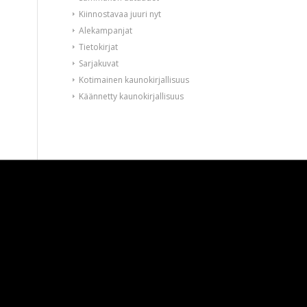
Kiinnostavaa juuri nyt
Alekampanjat
Tietokirjat
Sarjakuvat
Kotimainen kaunokirjallisuus
Käännetty kaunokirjallisuus