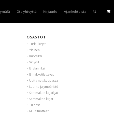
yymälä
Ota yhteyttä
Kirjaudu
Ajankohtaista
OSASTOT
Turku-kirjat
Yleinen
Ruotsiksi
Vinyylit
Englanniksi
Ennakkotilattavat
Uutta nettikaupassa
Luonto ja ympäristö
Sammakon kirjailijat
Sammakon kirjat
Tulossa
Muut tuotteet