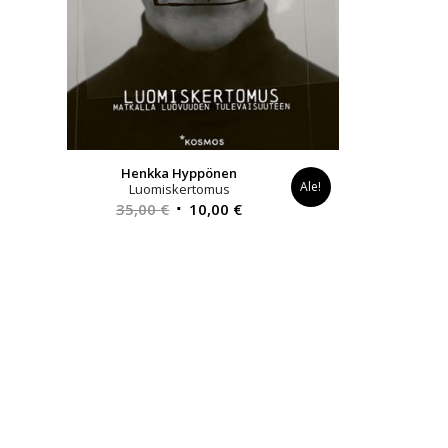
Henkka Hyppönen
Ale!
Luomiskertomus
Alkuperäinen
Nykyinen
35,00
€
10,00
€
hinta
hinta
oli:
on:
35,00 €.
10,00 €.