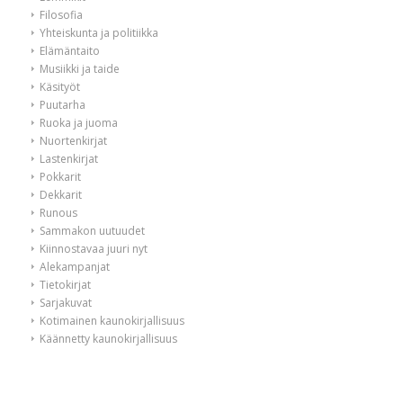
Filosofia
Yhteiskunta ja politiikka
Elämäntaito
Musiikki ja taide
Käsityöt
Puutarha
Ruoka ja juoma
Nuortenkirjat
Lastenkirjat
Pokkarit
Dekkarit
Runous
Sammakon uutuudet
Kiinnostavaa juuri nyt
Alekampanjat
Tietokirjat
Sarjakuvat
Kotimainen kaunokirjallisuus
Käännetty kaunokirjallisuus