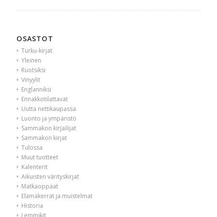
OSASTOT
Turku-kirjat
Yleinen
Ruotsiksi
Vinyylit
Englanniksi
Ennakkotilattavat
Uutta nettikaupassa
Luonto ja ympäristö
Sammakon kirjailijat
Sammakon kirjat
Tulossa
Muut tuotteet
Kalenterit
Aikuisten värityskirjat
Matkaoppaat
Elämäkerrat ja muistelmat
Historia
Lemmikit