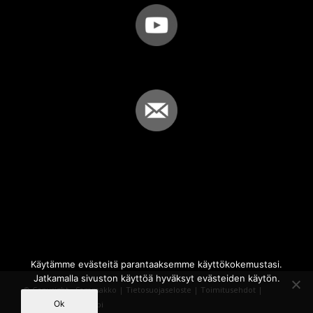
Käytämme evästeitä parantaaksemme käyttökokemustasi.
Jatkamalla sivuston käyttöä hyväksyt evästeiden käytön.
© Copyright - Sammakko |
Tietosuojaseloste
|
Toimitusehdot
|
Ok
Powered by
iQWebbi