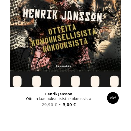
Henrik Jansson
Ale!
Otteita kumouksellisista kokouksista
Alkuperäinen
Nykyinen
29,90
€
5,00
€
hinta
hinta
oli:
on:
29,90 €.
5,00 €.