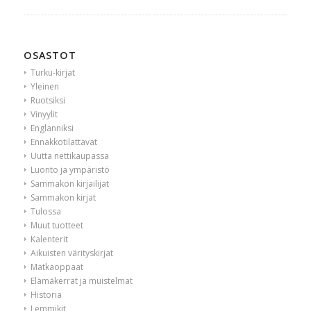
OSASTOT
Turku-kirjat
Yleinen
Ruotsiksi
Vinyylit
Englanniksi
Ennakkotilattavat
Uutta nettikaupassa
Luonto ja ympäristö
Sammakon kirjailijat
Sammakon kirjat
Tulossa
Muut tuotteet
Kalenterit
Aikuisten värityskirjat
Matkaoppaat
Elämäkerrat ja muistelmat
Historia
Lemmikit