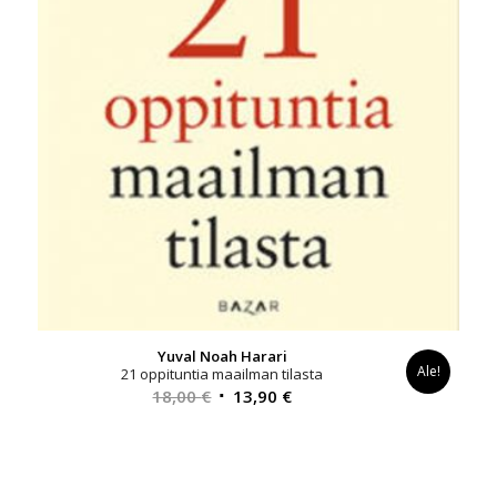
Yuval Noah Harari
Ale!
21 oppituntia maailman tilasta
Alkuperäinen
Nykyinen
18,00
€
13,90
€
hinta
hinta
oli:
on:
18,00 €.
13,90 €.