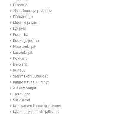
Filosofia
Yhteiskunta ja politiikka
Elämäntaito
Musiikki ja taide
Käsityöt
Puutarha
Ruoka ja juoma
Nuortenkirjat
Lastenkirjat
Pokkarit
Dekkarit
Runous
Sammakon uutuudet
Kiinnostavaa juuri nyt
Alekampanjat
Tietokirjat
Sarjakuvat
Kotimainen kaunokirjallisuus
Käännetty kaunokirjallisuus