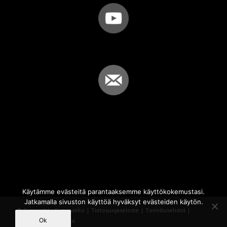
Käytämme evästeitä parantaaksemme käyttökokemustasi.
Jatkamalla sivuston käyttöä hyväksyt evästeiden käytön.
© Copyright - Sammakko |
Tietosuojaseloste
|
Toimitusehdot
|
Ok
Powered by
iQWebbi