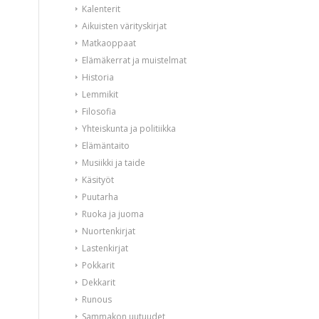
Kalenterit
Aikuisten värityskirjat
Matkaoppaat
Elämäkerrat ja muistelmat
Historia
Lemmikit
Filosofia
Yhteiskunta ja politiikka
Elämäntaito
Musiikki ja taide
Käsityöt
Puutarha
Ruoka ja juoma
Nuortenkirjat
Lastenkirjat
Pokkarit
Dekkarit
Runous
Sammakon uutuudet