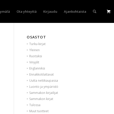
yymälä
Ota yhteyttä
Kirjaudu
Ajankohtaista
OSASTOT
Turku-kirjat
Yleinen
Ruotsiksi
Vinyylit
Englanniksi
Ennakkotilattavat
Uutta nettikaupassa
Luonto ja ympäristö
Sammakon kirjailijat
Sammakon kirjat
Tulossa
Muut tuotteet