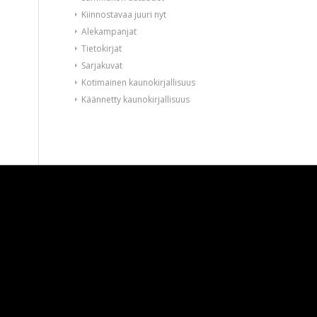
Kiinnostavaa juuri nyt
Alekampanjat
Tietokirjat
Sarjakuvat
Kotimainen kaunokirjallisuus
Käännetty kaunokirjallisuus