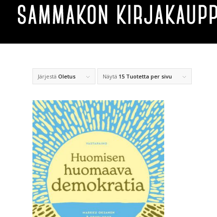
Järjestä
Oletus
Näytä
15 Tuotetta per sivu