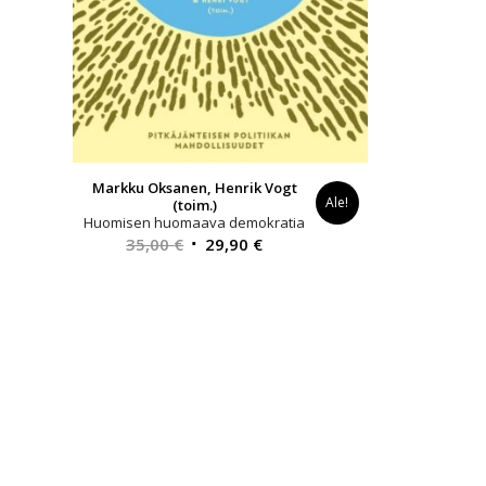
Markku Oksanen, Henrik Vogt
Ale!
(toim.)
Huomisen huomaava demokratia
Alkuperäinen
Nykyinen
35,00
€
29,90
€
hinta
hinta
oli:
on:
35,00 €.
29,90 €.