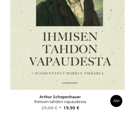
Arthur Schopenhauer
Ale!
Ihmisen tahdon vapaudesta
Alkuperäinen
Nykyinen
25,00
€
19,90
€
hinta
hinta
oli:
on:
25,00 €.
19,90 €.