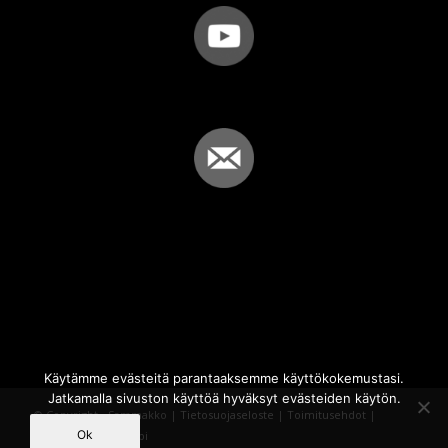
Käytämme evästeitä parantaaksemme käyttökokemustasi.
Jatkamalla sivuston käyttöä hyväksyt evästeiden käytön.
© Copyright - Sammakko |
Tietosuojaseloste
|
Toimitusehdot
|
Ok
Powered by
iQWebbi