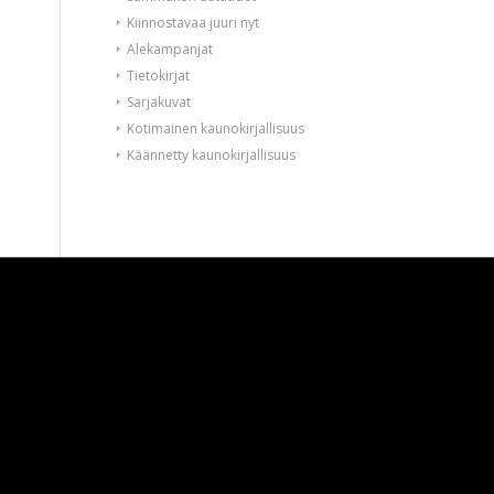
Kiinnostavaa juuri nyt
Alekampanjat
Tietokirjat
Sarjakuvat
Kotimainen kaunokirjallisuus
Käännetty kaunokirjallisuus