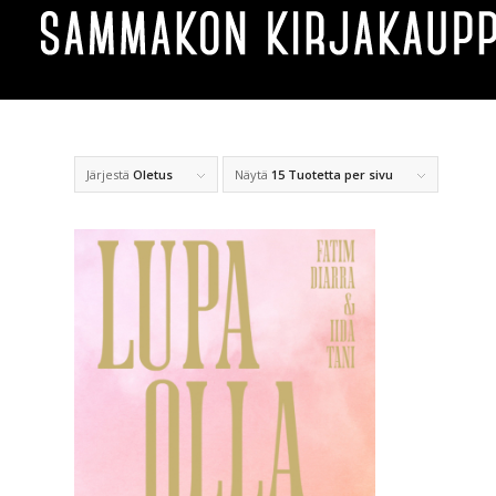
Järjestä
Oletus
Näytä
15 Tuotetta per sivu