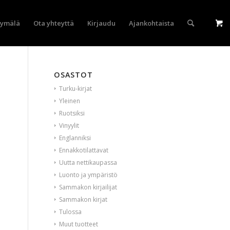
yymälä
Ota yhteyttä
Kirjaudu
Ajankohtaista
OSASTOT
Turku-kirjat
Yleinen
Ruotsiksi
Vinyylit
Englanniksi
Ennakkotilattavat
Uutta nettikaupassa
Luonto ja ympäristö
Sammakon kirjailijat
Sammakon kirjat
Tulossa
Muut tuotteet