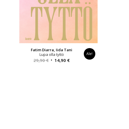
Fatim Diarra, Iida Tani
Ale!
Lupa olla tyttö
Alkuperäinen
Nykyinen
29,90
€
14,90
€
hinta
hinta
oli:
on:
29,90 €.
14,90 €.