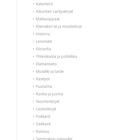
Kalenterit
Aikuisten värityskirjat
Matkaoppaat
Elämäkerrat ja muistelmat
Historia
Lemmikit
Filosofia
Yhteiskunta ja politiikka
Elämäntaito
Musiikki ja taide
Käsityöt
Puutarha
Ruoka ja juoma
Nuortenkirjat
Lastenkirjat
Pokkarit
Dekkarit
Runous
Sammakon uutuudet