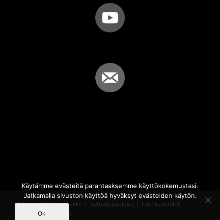
Käytämme evästeitä parantaaksemme käyttökokemustasi.
Jatkamalla sivuston käyttöä hyväksyt evästeiden käytön.
© Copyright - Sammakko |
Tietosuojaseloste
|
Toimitusehdot
|
Ok
Powered by
iQWebbi