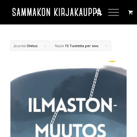
Järjestä
Oletus
Näytä
15 Tuotetta per sivu