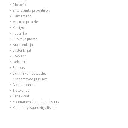
Filosofia
Yhteiskunta ja politiikka
Elämäntaito
Musiikki ja taide
Käsityöt
Puutarha
Ruoka ja juoma
Nuortenkirjat
Lastenkirjat
Pokkarit
Dekkarit
Runous
Sammakon uutuudet
Kiinnostavaa juuri nyt
Alekampanjat
Tietokirjat
Sarjakuvat
Kotimainen kaunokirjallisuus
Käännetty kaunokirjallisuus