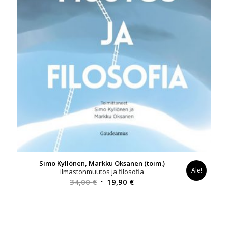
Simo Kyllönen, Markku Oksanen (toim.)
Ale!
Ilmastonmuutos ja filosofia
Alkuperäinen
Nykyinen
34,00
€
19,90
€
hinta
hinta
oli:
on:
34,00 €.
19,90 €.