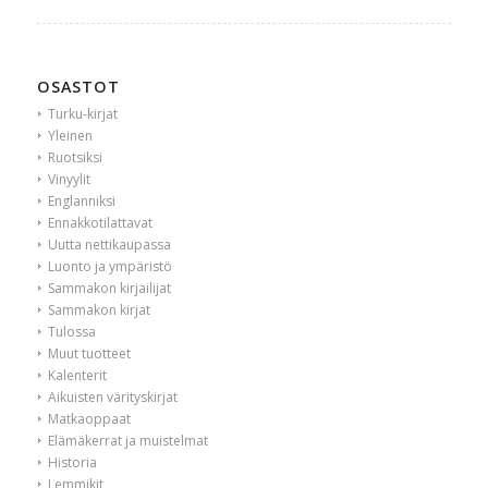
OSASTOT
Turku-kirjat
Yleinen
Ruotsiksi
Vinyylit
Englanniksi
Ennakkotilattavat
Uutta nettikaupassa
Luonto ja ympäristö
Sammakon kirjailijat
Sammakon kirjat
Tulossa
Muut tuotteet
Kalenterit
Aikuisten värityskirjat
Matkaoppaat
Elämäkerrat ja muistelmat
Historia
Lemmikit