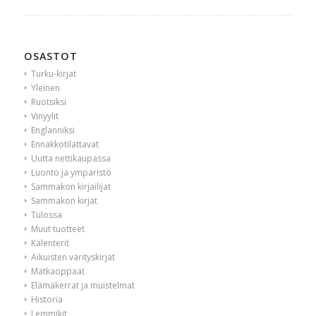
OSASTOT
Turku-kirjat
Yleinen
Ruotsiksi
Vinyylit
Englanniksi
Ennakkotilattavat
Uutta nettikaupassa
Luonto ja ympäristö
Sammakon kirjailijat
Sammakon kirjat
Tulossa
Muut tuotteet
Kalenterit
Aikuisten värityskirjat
Matkaoppaat
Elämäkerrat ja muistelmat
Historia
Lemmikit