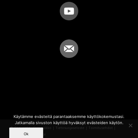
Käytämme evästeitä parantaaksemme käyttökokemustasi.
Jatkamalla sivuston käyttöä hyväksyt evästeiden käytön.
© Copyright - Sammakko |
Tietosuojaseloste
|
Toimitusehdot
|
Ok
Powered by
iQWebbi