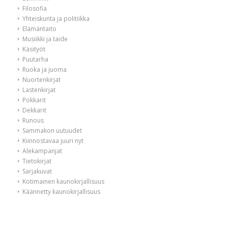
Filosofia
Yhteiskunta ja politiikka
Elämäntaito
Musiikki ja taide
Käsityöt
Puutarha
Ruoka ja juoma
Nuortenkirjat
Lastenkirjat
Pokkarit
Dekkarit
Runous
Sammakon uutuudet
Kiinnostavaa juuri nyt
Alekampanjat
Tietokirjat
Sarjakuvat
Kotimainen kaunokirjallisuus
Käännetty kaunokirjallisuus