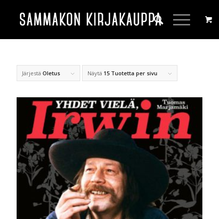
Järjestä
Oletus
Näytä
15 Tuotetta per sivu