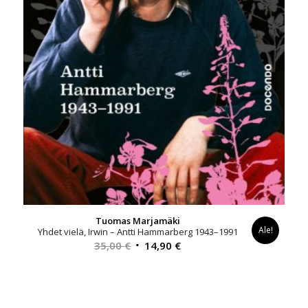
Tuomas Marjamäki
Ale!
Yhdet vielä, Irwin – Antti Hammarberg 1943–1991
Alkuperäinen
Nykyinen
35,00
€
14,90
€
hinta
hinta
oli:
on:
35,00 €.
14,90 €.