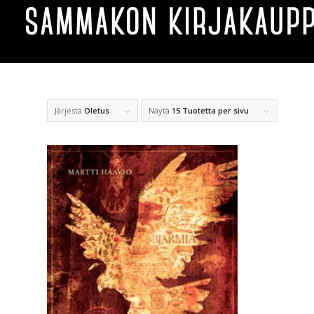
Järjestä
Oletus
Näytä
15 Tuotetta per sivu