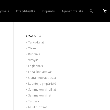
yymälä
Ota yhteyttä
Kirjaudu
Ajankohtaista
OSASTOT
Turku-kirjat
Yleinen
Ruotsiksi
Vinyylit
Englanniksi
Ennakkotilattavat
Uutta nettikaupassa
Luonto ja ympäristö
Sammakon kirjailijat
Sammakon kirjat
Tulossa
Muut tuotteet