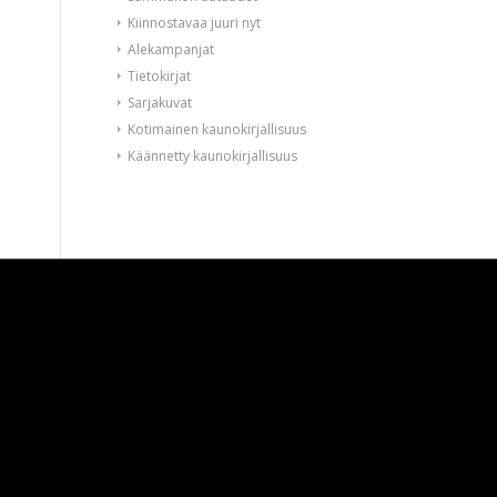
Kiinnostavaa juuri nyt
Alekampanjat
Tietokirjat
Sarjakuvat
Kotimainen kaunokirjallisuus
Käännetty kaunokirjallisuus