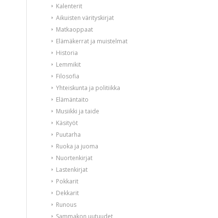
Kalenterit
Aikuisten värityskirjat
Matkaoppaat
Elämäkerrat ja muistelmat
Historia
Lemmikit
Filosofia
Yhteiskunta ja politiikka
Elämäntaito
Musiikki ja taide
Käsityöt
Puutarha
Ruoka ja juoma
Nuortenkirjat
Lastenkirjat
Pokkarit
Dekkarit
Runous
Sammakon uutuudet