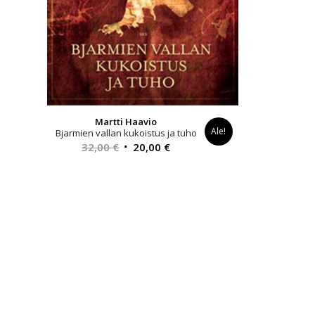
Martti Haavio
Ale!
Bjarmien vallan kukoistus ja tuho
Alkuperäinen
Nykyinen
32,00
€
20,00
€
hinta
hinta
oli:
on:
32,00 €.
20,00 €.