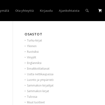
yymälä
Ota yhteyttä
Kirjaudu
Ajankohtaista
OSASTOT
Turku-kirjat
Yleinen
Ruotsiksi
Vinyylit
Englanniksi
Ennakkotilattavat
Uutta nettikaupassa
Luonto ja ympäristö
Sammakon kirjailijat
Sammakon kirjat
Tulossa
Muut tuotteet