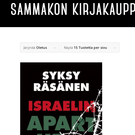
Järjestä
Oletus
Näytä
15 Tuotetta per sivu