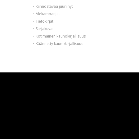
Kiinnostavaa juuri nyt
Alekampanjat
Tietokirjat
Sarjakuvat
Kotimainen kaunokirjallisuus
Käännetty kaunokirjallisuus