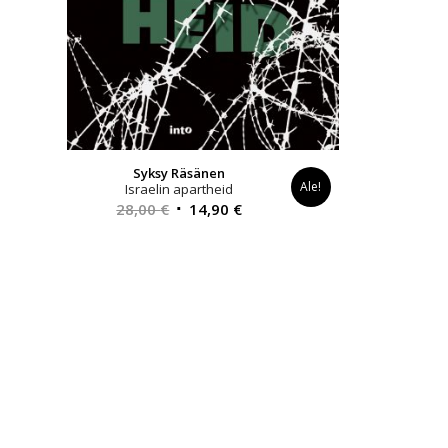
Syksy Räsänen
Ale!
Israelin apartheid
Alkuperäinen
Nykyinen
28,00
€
14,90
€
hinta
hinta
oli:
on:
28,00 €.
14,90 €.