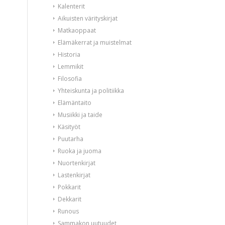
Kalenterit
Aikuisten värityskirjat
Matkaoppaat
Elämäkerrat ja muistelmat
Historia
Lemmikit
Filosofia
Yhteiskunta ja politiikka
Elämäntaito
Musiikki ja taide
Käsityöt
Puutarha
Ruoka ja juoma
Nuortenkirjat
Lastenkirjat
Pokkarit
Dekkarit
Runous
Sammakon uutuudet