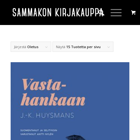
Järjestä
Oletus
Näytä
15 Tuotetta per sivu