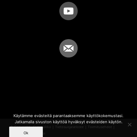
Käytämme evästeitä parantaaksemme käyttökokemustasi.
Jatkamalla sivuston käyttöä hyväksyt evästeiden käytön.
© Copyright - Sammakko |
Tietosuojaseloste
|
Toimitusehdot
|
Ok
Powered by
iQWebbi