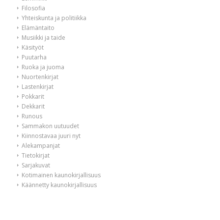
Filosofia
Yhteiskunta ja politiikka
Elämäntaito
Musiikki ja taide
Käsityöt
Puutarha
Ruoka ja juoma
Nuortenkirjat
Lastenkirjat
Pokkarit
Dekkarit
Runous
Sammakon uutuudet
Kiinnostavaa juuri nyt
Alekampanjat
Tietokirjat
Sarjakuvat
Kotimainen kaunokirjallisuus
Käännetty kaunokirjallisuus