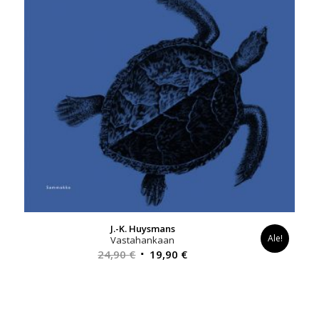
J.-K. Huysmans
Ale!
Vastahankaan
Alkuperäinen
Nykyinen
24,90
€
19,90
€
hinta
hinta
oli:
on:
24,90 €.
19,90 €.