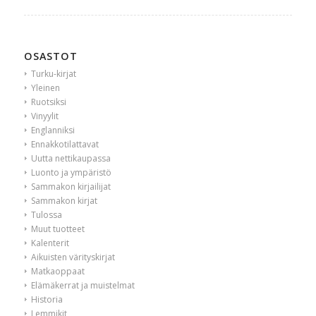
OSASTOT
Turku-kirjat
Yleinen
Ruotsiksi
Vinyylit
Englanniksi
Ennakkotilattavat
Uutta nettikaupassa
Luonto ja ympäristö
Sammakon kirjailijat
Sammakon kirjat
Tulossa
Muut tuotteet
Kalenterit
Aikuisten värityskirjat
Matkaoppaat
Elämäkerrat ja muistelmat
Historia
Lemmikit