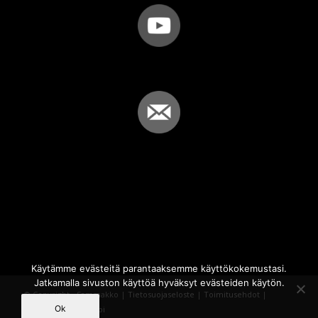
Käytämme evästeitä parantaaksemme käyttökokemustasi.
Jatkamalla sivuston käyttöä hyväksyt evästeiden käytön.
© Copyright - Sammakko |
Tietosuojaseloste
|
Toimitusehdot
|
Ok
Powered by
iQWebbi