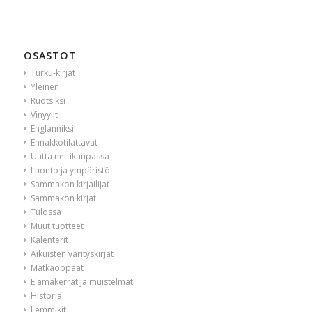
OSASTOT
Turku-kirjat
Yleinen
Ruotsiksi
Vinyylit
Englanniksi
Ennakkotilattavat
Uutta nettikaupassa
Luonto ja ympäristö
Sammakon kirjailijat
Sammakon kirjat
Tulossa
Muut tuotteet
Kalenterit
Aikuisten värityskirjat
Matkaoppaat
Elämäkerrat ja muistelmat
Historia
Lemmikit