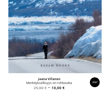
Jaana Villanen
Ale!
Merkityksellisyys on rohkeutta
Alkuperäinen
Nykyinen
25,00
€
10,00
€
hinta
hinta
oli:
on:
25,00 €.
10,00 €.