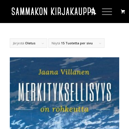
Järjestä
Oletus
Näytä
15 Tuotetta per sivu