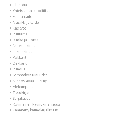
Filosofia
Yhteiskunta ja politiikka
Elämäntaito
Musiikki ja taide
Käsityöt
Puutarha
Ruoka ja juoma
Nuortenkirjat
Lastenkirjat
Pokkarit
Dekkarit
Runous
Sammakon uutuudet
Kiinnostavaa juuri nyt
Alekampanjat
Tietokirjat
Sarjakuvat
Kotimainen kaunokirjallisuus
Käännetty kaunokirjallisuus