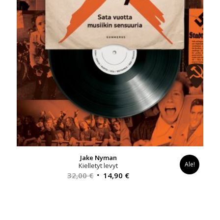
Jake Nyman
Ale!
Kielletyt levyt
Alkuperäinen
Nykyinen
32,00
€
14,90
€
hinta
hinta
oli:
on:
32,00 €.
14,90 €.