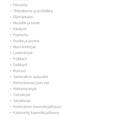
Filosofia
Yhteiskunta ja politiikka
Elämäntaito
Musiikki ja taide
Käsityöt
Puutarha
Ruoka ja juoma
Nuortenkirjat
Lastenkirjat
Pokkarit
Dekkarit
Runous
Sammakon uutuudet
Kiinnostavaa juuri nyt
Alekampanjat
Tietokirjat
Sarjakuvat
Kotimainen kaunokirjallisuus
Käännetty kaunokirjallisuus