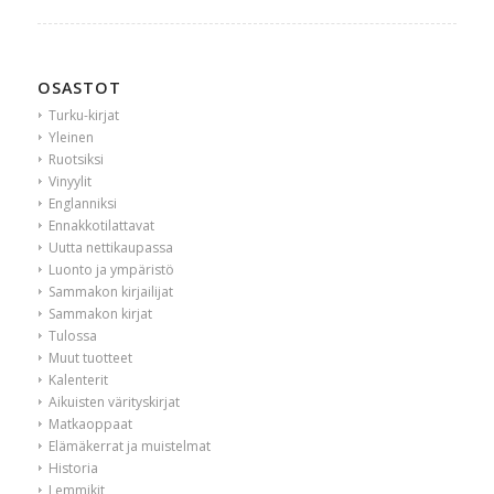
OSASTOT
Turku-kirjat
Yleinen
Ruotsiksi
Vinyylit
Englanniksi
Ennakkotilattavat
Uutta nettikaupassa
Luonto ja ympäristö
Sammakon kirjailijat
Sammakon kirjat
Tulossa
Muut tuotteet
Kalenterit
Aikuisten värityskirjat
Matkaoppaat
Elämäkerrat ja muistelmat
Historia
Lemmikit