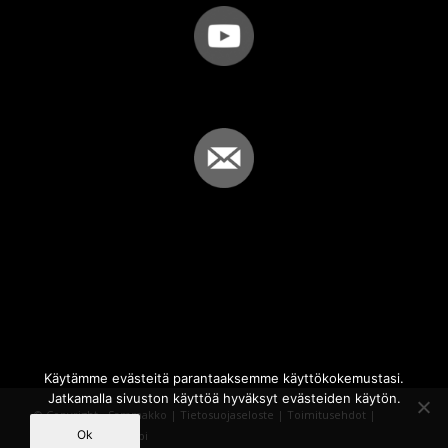
Käytämme evästeitä parantaaksemme käyttökokemustasi.
Jatkamalla sivuston käyttöä hyväksyt evästeiden käytön.
© Copyright - Sammakko |
Tietosuojaseloste
|
Toimitusehdot
|
Ok
Powered by
iQWebbi