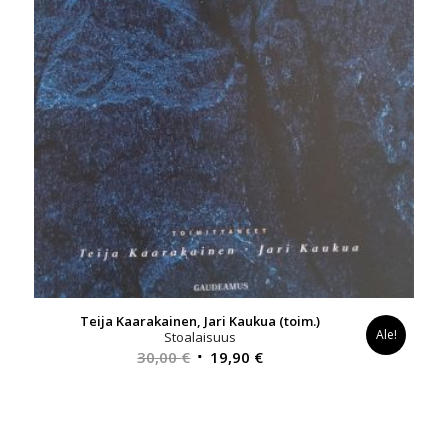
Teija Kaarakainen, Jari Kaukua (toim.)
Ale!
Stoalaisuus
Alkuperäinen
Nykyinen
30,00
€
19,90
€
hinta
hinta
oli:
on:
30,00 €.
19,90 €.