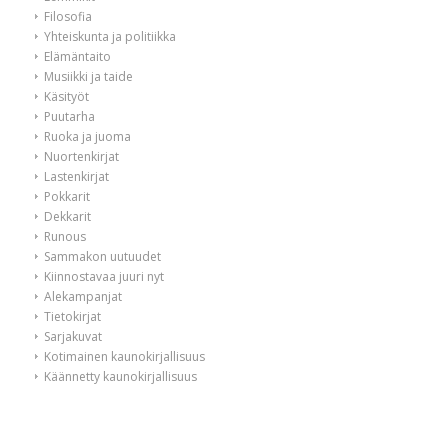
Filosofia
Yhteiskunta ja politiikka
Elämäntaito
Musiikki ja taide
Käsityöt
Puutarha
Ruoka ja juoma
Nuortenkirjat
Lastenkirjat
Pokkarit
Dekkarit
Runous
Sammakon uutuudet
Kiinnostavaa juuri nyt
Alekampanjat
Tietokirjat
Sarjakuvat
Kotimainen kaunokirjallisuus
Käännetty kaunokirjallisuus