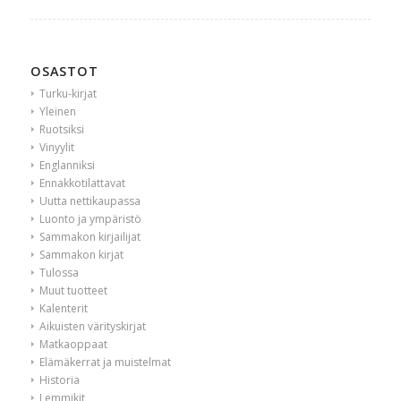
OSASTOT
Turku-kirjat
Yleinen
Ruotsiksi
Vinyylit
Englanniksi
Ennakkotilattavat
Uutta nettikaupassa
Luonto ja ympäristö
Sammakon kirjailijat
Sammakon kirjat
Tulossa
Muut tuotteet
Kalenterit
Aikuisten värityskirjat
Matkaoppaat
Elämäkerrat ja muistelmat
Historia
Lemmikit