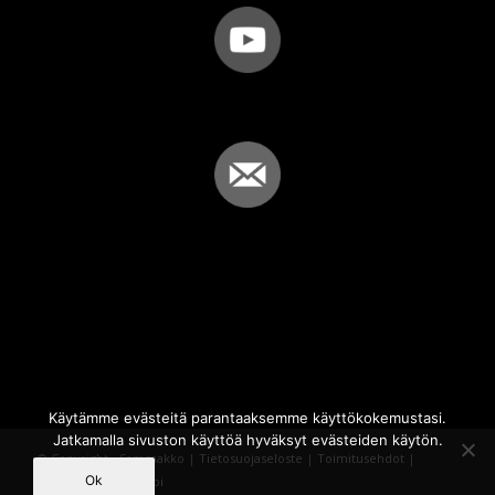
Käytämme evästeitä parantaaksemme käyttökokemustasi.
Jatkamalla sivuston käyttöä hyväksyt evästeiden käytön.
© Copyright - Sammakko |
Tietosuojaseloste
|
Toimitusehdot
|
Ok
Powered by
iQWebbi