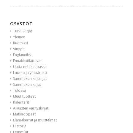
OSASTOT
Turku-kirjat
Yleinen
Ruotsiksi
Vinyylit
Englanniksi
Ennakkotilattavat
Uutta nettikaupassa
Luonto ja ympäristö
Sammakon kirjailijat
Sammakon kirjat
Tulossa
Muut tuotteet
Kalenterit
Aikuisten värityskirjat
Matkaoppaat
Elämäkerrat ja muistelmat
Historia
Lemmikit