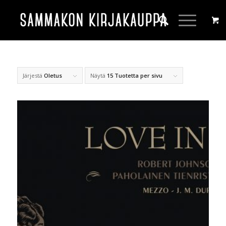
Järjestä
Oletus
Näytä
15 Tuotetta per sivu