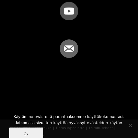
Käytämme evästeitä parantaaksemme käyttökokemustasi.
Jatkamalla sivuston käyttöä hyväksyt evästeiden käytön.
© Copyright - Sammakko |
Tietosuojaseloste
|
Toimitusehdot
|
Ok
Powered by
iQWebbi