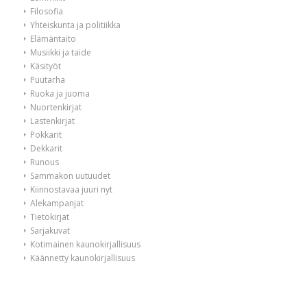
Filosofia
Yhteiskunta ja politiikka
Elämäntaito
Musiikki ja taide
Käsityöt
Puutarha
Ruoka ja juoma
Nuortenkirjat
Lastenkirjat
Pokkarit
Dekkarit
Runous
Sammakon uutuudet
Kiinnostavaa juuri nyt
Alekampanjat
Tietokirjat
Sarjakuvat
Kotimainen kaunokirjallisuus
Käännetty kaunokirjallisuus