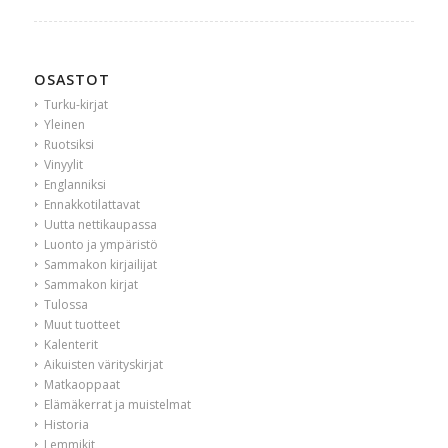
OSASTOT
Turku-kirjat
Yleinen
Ruotsiksi
Vinyylit
Englanniksi
Ennakkotilattavat
Uutta nettikaupassa
Luonto ja ympäristö
Sammakon kirjailijat
Sammakon kirjat
Tulossa
Muut tuotteet
Kalenterit
Aikuisten värityskirjat
Matkaoppaat
Elämäkerrat ja muistelmat
Historia
Lemmikit