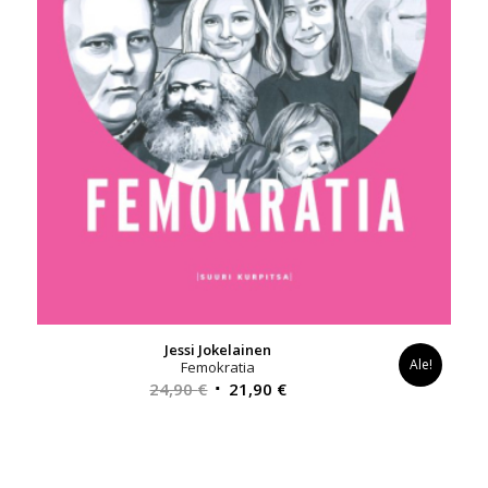
Jessi Jokelainen
Ale!
Femokratia
Alkuperäinen
Nykyinen
24,90
€
21,90
€
hinta
hinta
oli:
on:
24,90 €.
21,90 €.