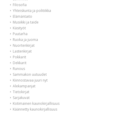
Filosofia
Yhteiskunta ja politiikka
Elämäntaito
Musiikki ja taide
Käsityöt
Puutarha
Ruoka ja juoma
Nuortenkirjat
Lastenkirjat
Pokkarit
Dekkarit
Runous
Sammakon uutuudet
Kiinnostavaa juuri nyt
Alekampanjat
Tietokirjat
Sarjakuvat
Kotimainen kaunokirjallisuus
Käännetty kaunokirjallisuus