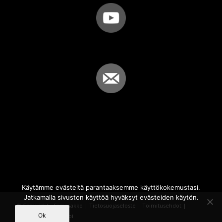
Käytämme evästeitä parantaaksemme käyttökokemustasi.
Jatkamalla sivuston käyttöä hyväksyt evästeiden käytön.
© Copyright - Sammakko |
Tietosuojaseloste
|
Toimitusehdot
|
Ok
Powered by
iQWebbi