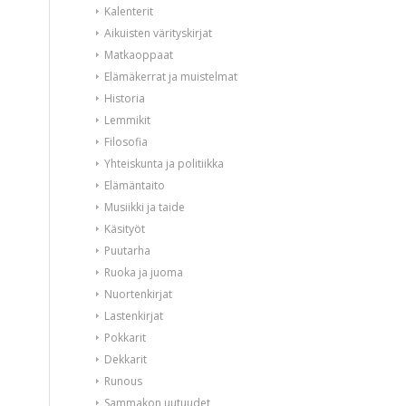
Kalenterit
Aikuisten värityskirjat
Matkaoppaat
Elämäkerrat ja muistelmat
Historia
Lemmikit
Filosofia
Yhteiskunta ja politiikka
Elämäntaito
Musiikki ja taide
Käsityöt
Puutarha
Ruoka ja juoma
Nuortenkirjat
Lastenkirjat
Pokkarit
Dekkarit
Runous
Sammakon uutuudet