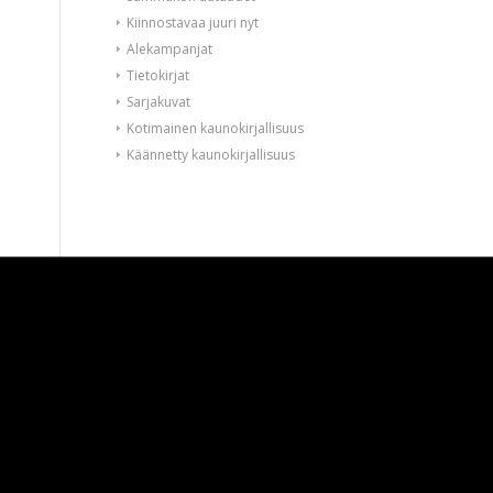
Kiinnostavaa juuri nyt
Alekampanjat
Tietokirjat
Sarjakuvat
Kotimainen kaunokirjallisuus
Käännetty kaunokirjallisuus