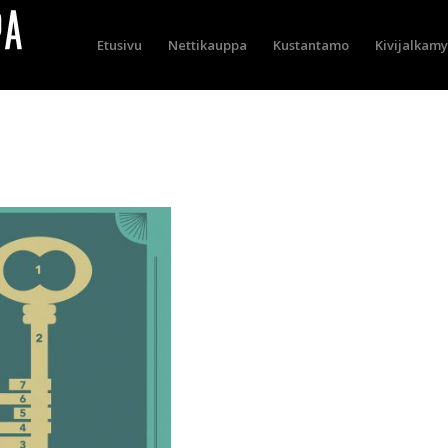
Etusivu
Nettikauppa
Kustantamo
Kivijalkam