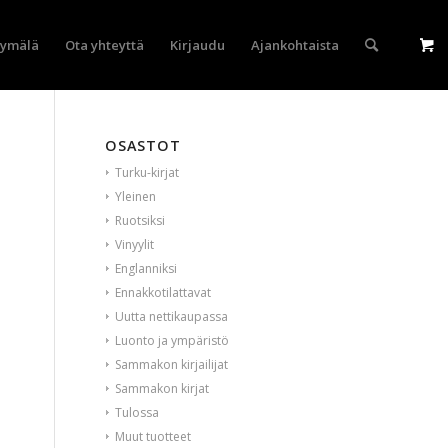
yymälä
Ota yhteyttä
Kirjaudu
Ajankohtaista
OSASTOT
Turku-kirjat
Yleinen
Ruotsiksi
Vinyylit
Englanniksi
Ennakkotilattavat
Uutta nettikaupassa
Luonto ja ympäristö
Sammakon kirjailijat
Sammakon kirjat
Tulossa
Muut tuotteet