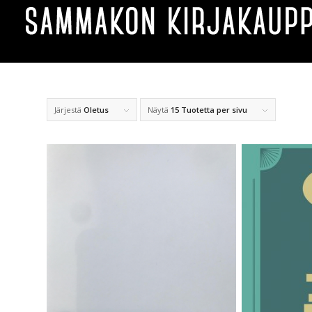
Järjestä
Oletus
Näytä
15 Tuotetta per sivu