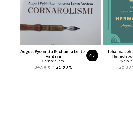
August Pyölniittu & Johanna Lehto-
Johanna Leht
Ale!
Vahtera
Hermolepuu
Cornarolismi
Pyölniit
Alkuperäinen
Nykyinen
34,90
€
29,90
€
25,00
hinta
hinta
oli:
on:
34,90 €.
29,90 €.