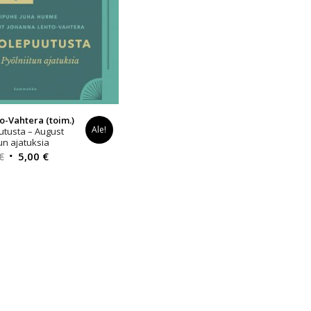
o-Vahtera (toim.)
Ale!
tusta – August
un ajatuksia
Alkuperäinen
Nykyinen
€
5,00
€
hinta
hinta
oli:
on:
25,00 €.
5,00 €.