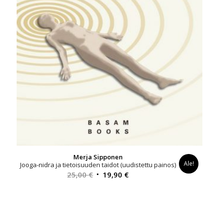
Merja Sipponen
Ale!
Jooga-nidra ja tietoisuuden taidot (uudistettu painos)
Alkuperäinen
Nykyinen
25,00
€
19,90
€
hinta
hinta
oli:
on:
25,00 €.
19,90 €.