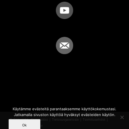
Käytämme evästeitä parantaaksemme käyttökokemustasi.
Jatkamalla sivuston käyttöä hyväksyt evästeiden käytön.
© Copyright - Sammakko |
Tietosuojaseloste
|
Toimitusehdot
|
Ok
Powered by
iQWebbi