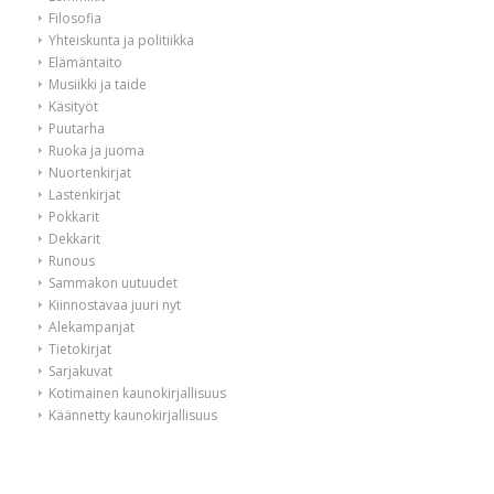
Filosofia
Yhteiskunta ja politiikka
Elämäntaito
Musiikki ja taide
Käsityöt
Puutarha
Ruoka ja juoma
Nuortenkirjat
Lastenkirjat
Pokkarit
Dekkarit
Runous
Sammakon uutuudet
Kiinnostavaa juuri nyt
Alekampanjat
Tietokirjat
Sarjakuvat
Kotimainen kaunokirjallisuus
Käännetty kaunokirjallisuus