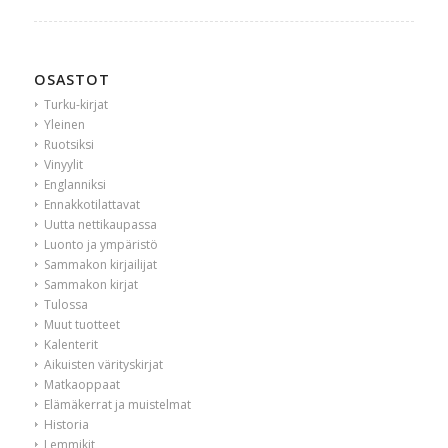
OSASTOT
Turku-kirjat
Yleinen
Ruotsiksi
Vinyylit
Englanniksi
Ennakkotilattavat
Uutta nettikaupassa
Luonto ja ympäristö
Sammakon kirjailijat
Sammakon kirjat
Tulossa
Muut tuotteet
Kalenterit
Aikuisten värityskirjat
Matkaoppaat
Elämäkerrat ja muistelmat
Historia
Lemmikit