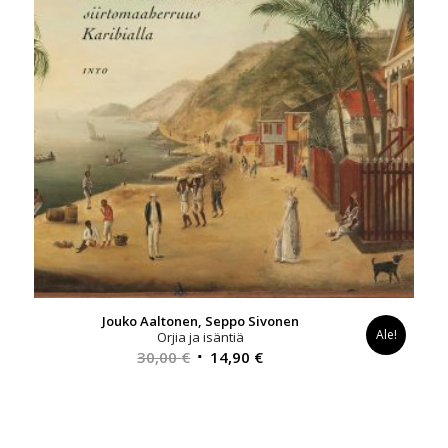
Jouko Aaltonen, Seppo Sivonen
Ale!
Orjia ja isäntiä
Alkuperäinen
Nykyinen
30,00
€
14,90
€
hinta
hinta
oli:
on:
30,00 €.
14,90 €.