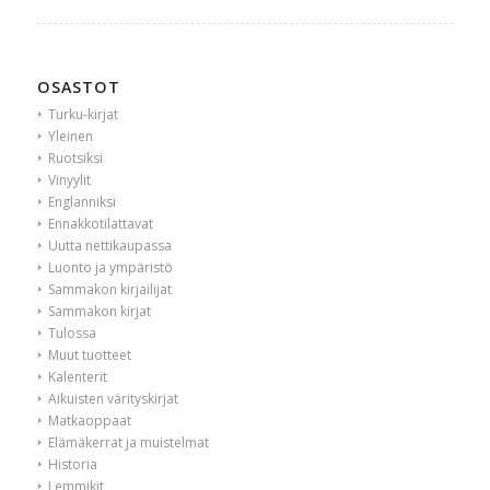
OSASTOT
Turku-kirjat
Yleinen
Ruotsiksi
Vinyylit
Englanniksi
Ennakkotilattavat
Uutta nettikaupassa
Luonto ja ympäristö
Sammakon kirjailijat
Sammakon kirjat
Tulossa
Muut tuotteet
Kalenterit
Aikuisten värityskirjat
Matkaoppaat
Elämäkerrat ja muistelmat
Historia
Lemmikit