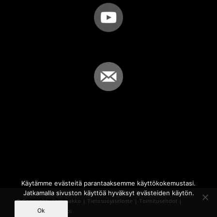
Käytämme evästeitä parantaaksemme käyttökokemustasi.
Jatkamalla sivuston käyttöä hyväksyt evästeiden käytön.
© Copyright - Sammakko |
Tietosuojaseloste
|
Toimitusehdot
|
Ok
Powered by
iQWebbi