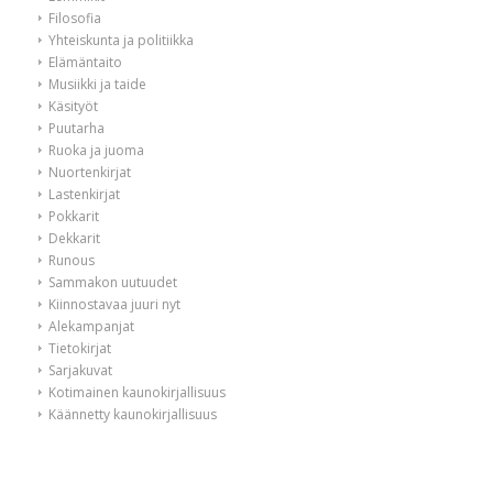
Filosofia
Yhteiskunta ja politiikka
Elämäntaito
Musiikki ja taide
Käsityöt
Puutarha
Ruoka ja juoma
Nuortenkirjat
Lastenkirjat
Pokkarit
Dekkarit
Runous
Sammakon uutuudet
Kiinnostavaa juuri nyt
Alekampanjat
Tietokirjat
Sarjakuvat
Kotimainen kaunokirjallisuus
Käännetty kaunokirjallisuus