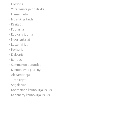
Filosofia
Yhteiskunta ja politiikka
Elämäntaito
Musiikki ja taide
Käsityöt
Puutarha
Ruoka ja juoma
Nuortenkirjat
Lastenkirjat
Pokkarit
Dekkarit
Runous
Sammakon uutuudet
Kiinnostavaa juuri nyt
Alekampanjat
Tietokirjat
Sarjakuvat
Kotimainen kaunokirjallisuus
Käännetty kaunokirjallisuus