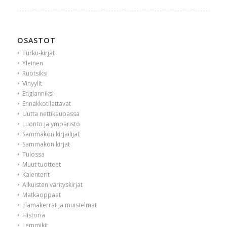
OSASTOT
Turku-kirjat
Yleinen
Ruotsiksi
Vinyylit
Englanniksi
Ennakkotilattavat
Uutta nettikaupassa
Luonto ja ympäristö
Sammakon kirjailijat
Sammakon kirjat
Tulossa
Muut tuotteet
Kalenterit
Aikuisten värityskirjat
Matkaoppaat
Elämäkerrat ja muistelmat
Historia
Lemmikit