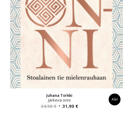
Juhana Torkki
Ale!
Järkevä onni
Alkuperäinen
Nykyinen
34,90
€
31,90
€
hinta
hinta
oli:
on:
34,90 €.
31,90 €.