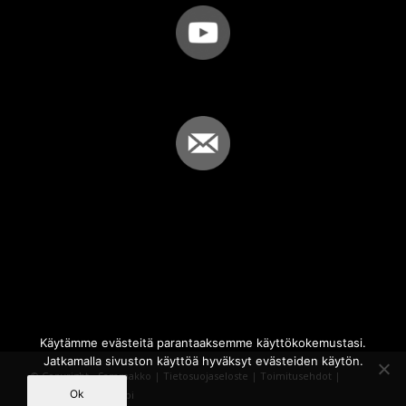
Käytämme evästeitä parantaaksemme käyttökokemustasi.
Jatkamalla sivuston käyttöä hyväksyt evästeiden käytön.
© Copyright - Sammakko |
Tietosuojaseloste
|
Toimitusehdot
|
Ok
Powered by
iQWebbi