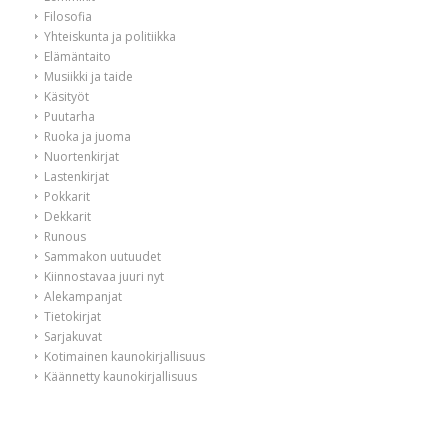
Filosofia
Yhteiskunta ja politiikka
Elämäntaito
Musiikki ja taide
Käsityöt
Puutarha
Ruoka ja juoma
Nuortenkirjat
Lastenkirjat
Pokkarit
Dekkarit
Runous
Sammakon uutuudet
Kiinnostavaa juuri nyt
Alekampanjat
Tietokirjat
Sarjakuvat
Kotimainen kaunokirjallisuus
Käännetty kaunokirjallisuus