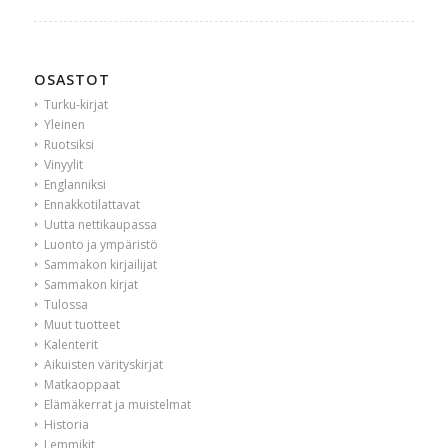
OSASTOT
Turku-kirjat
Yleinen
Ruotsiksi
Vinyylit
Englanniksi
Ennakkotilattavat
Uutta nettikaupassa
Luonto ja ympäristö
Sammakon kirjailijat
Sammakon kirjat
Tulossa
Muut tuotteet
Kalenterit
Aikuisten värityskirjat
Matkaoppaat
Elämäkerrat ja muistelmat
Historia
Lemmikit