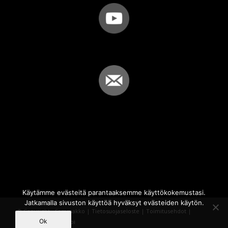
Käytämme evästeitä parantaaksemme käyttökokemustasi.
Jatkamalla sivuston käyttöä hyväksyt evästeiden käytön.
© Copyright - Sammakko |
Tietosuojaseloste
|
Toimitusehdot
|
Ok
Powered by
iQWebbi