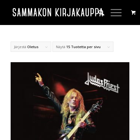
Järjestä
Oletus
Näytä
15 Tuotetta per sivu