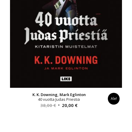
K. K. Downing, Mark Eglinton
Ale!
40 vuotta Judas Priestiä
Alkuperäinen
Nykyinen
38,00
€
20,00
€
hinta
hinta
oli:
on:
38,00 €.
20,00 €.