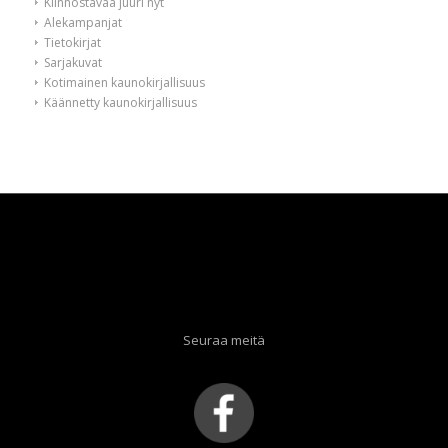
Kiinnostavaa juuri nyt
Alekampanjat
Tietokirjat
Sarjakuvat
Kotimainen kaunokirjallisuus
Käännetty kaunokirjallisuus
Seuraa meitä