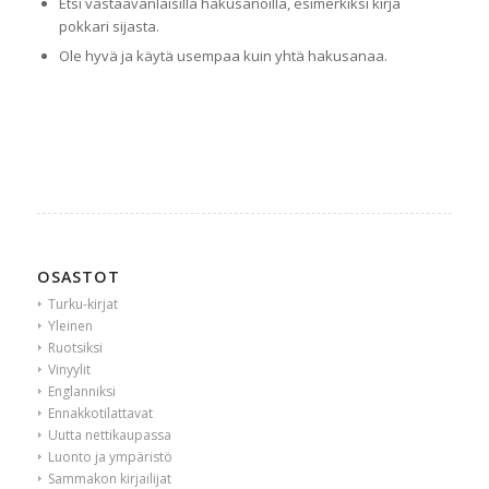
Etsi vastaavanlaisilla hakusanoilla, esimerkiksi kirja
pokkari sijasta.
Ole hyvä ja käytä usempaa kuin yhtä hakusanaa.
OSASTOT
Turku-kirjat
Yleinen
Ruotsiksi
Vinyylit
Englanniksi
Ennakkotilattavat
Uutta nettikaupassa
Luonto ja ympäristö
Sammakon kirjailijat