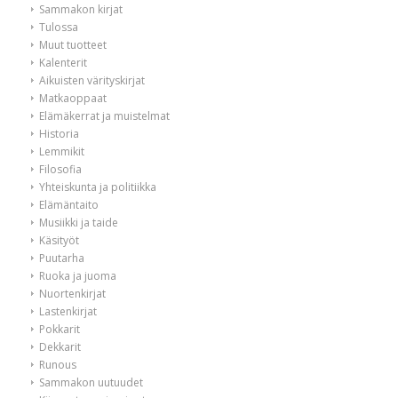
Sammakon kirjat
Tulossa
Muut tuotteet
Kalenterit
Aikuisten värityskirjat
Matkaoppaat
Elämäkerrat ja muistelmat
Historia
Lemmikit
Filosofia
Yhteiskunta ja politiikka
Elämäntaito
Musiikki ja taide
Käsityöt
Puutarha
Ruoka ja juoma
Nuortenkirjat
Lastenkirjat
Pokkarit
Dekkarit
Runous
Sammakon uutuudet