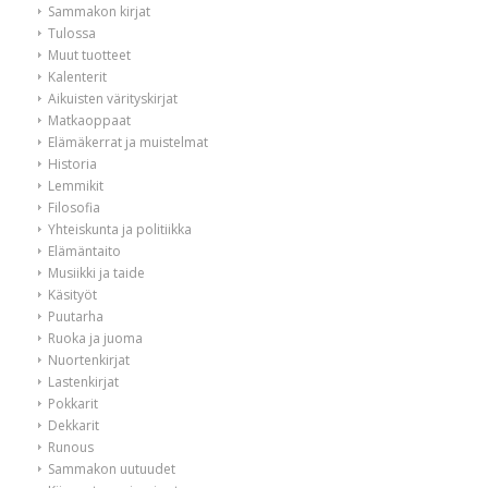
Sammakon kirjat
Tulossa
Muut tuotteet
Kalenterit
Aikuisten värityskirjat
Matkaoppaat
Elämäkerrat ja muistelmat
Historia
Lemmikit
Filosofia
Yhteiskunta ja politiikka
Elämäntaito
Musiikki ja taide
Käsityöt
Puutarha
Ruoka ja juoma
Nuortenkirjat
Lastenkirjat
Pokkarit
Dekkarit
Runous
Sammakon uutuudet