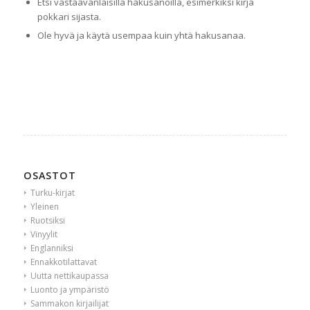
Etsi vastaavanlaisilla hakusanoilla, esimerkiksi kirja
pokkari sijasta.
Ole hyvä ja käytä usempaa kuin yhtä hakusanaa.
OSASTOT
Turku-kirjat
Yleinen
Ruotsiksi
Vinyylit
Englanniksi
Ennakkotilattavat
Uutta nettikaupassa
Luonto ja ympäristö
Sammakon kirjailijat