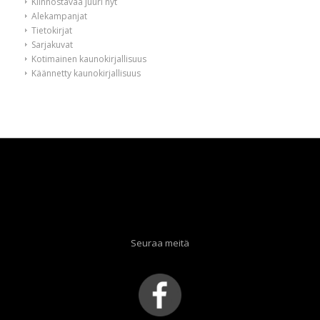
Kiinnostavaa juuri nyt
Alekampanjat
Tietokirjat
Sarjakuvat
Kotimainen kaunokirjallisuus
Käännetty kaunokirjallisuus
Seuraa meitä