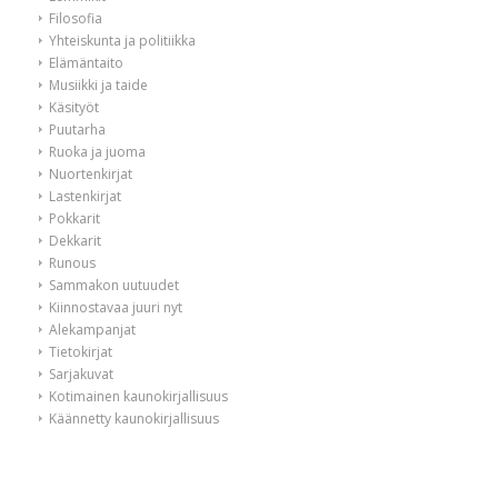
Filosofia
Yhteiskunta ja politiikka
Elämäntaito
Musiikki ja taide
Käsityöt
Puutarha
Ruoka ja juoma
Nuortenkirjat
Lastenkirjat
Pokkarit
Dekkarit
Runous
Sammakon uutuudet
Kiinnostavaa juuri nyt
Alekampanjat
Tietokirjat
Sarjakuvat
Kotimainen kaunokirjallisuus
Käännetty kaunokirjallisuus