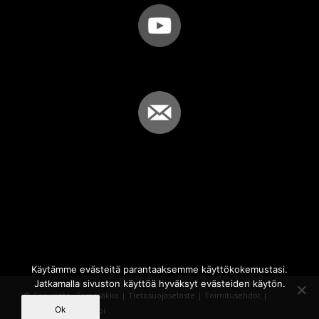
Käytämme evästeitä parantaaksemme käyttökokemustasi.
Jatkamalla sivuston käyttöä hyväksyt evästeiden käytön.
© Copyright - Sammakko |
Tietosuojaseloste
|
Toimitusehdot
|
Ok
Powered by
iQWebbi