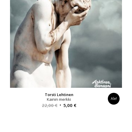
Torsti Lehtinen
Ale!
Kainin merkki
Alkuperäinen
Nykyinen
22,00
€
5,00
€
hinta
hinta
oli:
on:
22,00 €.
5,00 €.