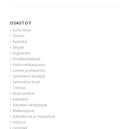
OSASTOT
Turku-kirjat
Yleinen
Ruotsiksi
Vinyylit
Englanniksi
Ennakkotilattavat
Uutta nettikaupassa
Luonto ja ympäristö
Sammakon kirjailijat
Sammakon kirjat
Tulossa
Muut tuotteet
Kalenterit
Aikuisten värityskirjat
Matkaoppaat
Elämäkerrat ja muistelmat
Historia
Lemmikit