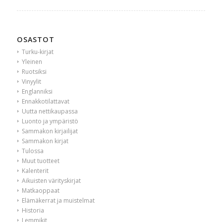
OSASTOT
Turku-kirjat
Yleinen
Ruotsiksi
Vinyylit
Englanniksi
Ennakkotilattavat
Uutta nettikaupassa
Luonto ja ympäristö
Sammakon kirjailijat
Sammakon kirjat
Tulossa
Muut tuotteet
Kalenterit
Aikuisten värityskirjat
Matkaoppaat
Elämäkerrat ja muistelmat
Historia
Lemmikit