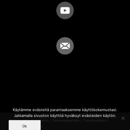
Käytämme evästeitä parantaaksemme käyttökokemustasi.
Jatkamalla sivuston käyttöä hyväksyt evästeiden käytön.
© Copyright - Sammakko |
Tietosuojaseloste
|
Toimitusehdot
|
Ok
Powered by
iQWebbi