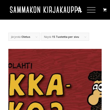
Järjestä
Oletus
Näytä
15 Tuotetta per sivu