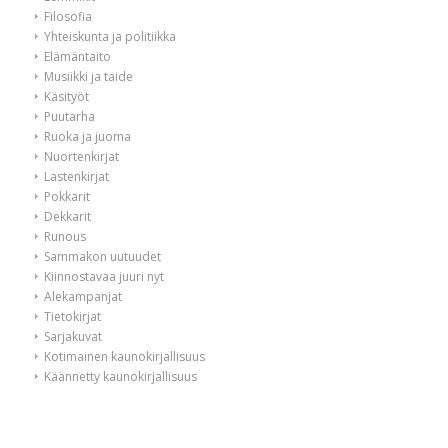
Filosofia
Yhteiskunta ja politiikka
Elämäntaito
Musiikki ja taide
Käsityöt
Puutarha
Ruoka ja juoma
Nuortenkirjat
Lastenkirjat
Pokkarit
Dekkarit
Runous
Sammakon uutuudet
Kiinnostavaa juuri nyt
Alekampanjat
Tietokirjat
Sarjakuvat
Kotimainen kaunokirjallisuus
Käännetty kaunokirjallisuus