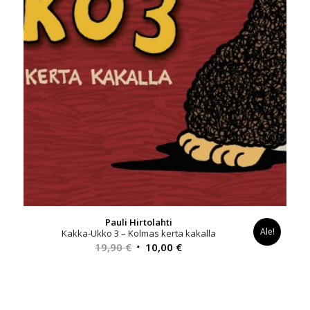
Pauli Hirtolahti
Ale!
Kakka-Ukko 3 – Kolmas kerta kakalla
Alkuperäinen
Nykyinen
19,90
€
10,00
€
hinta
hinta
oli:
on:
19,90 €.
10,00 €.