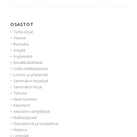
OSASTOT
Turku-kirjat
Yleinen
Ruotsiksi
Vinyylit
Englanniksi
Ennakkotilattavat
Uutta nettikaupassa
Luonto ja ympäristö
Sammakon kirjailijat
Sammakon kirjat
Tulossa
Muut tuotteet
Kalenterit
Aikuisten värityskirjat
Matkaoppaat
Elämäkerrat ja muistelmat
Historia
Lemmikit