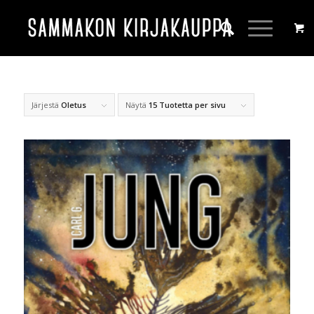
Järjestä
Oletus
Näytä
15 Tuotetta per sivu