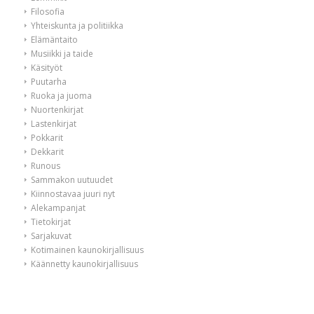
Filosofia
Yhteiskunta ja politiikka
Elämäntaito
Musiikki ja taide
Käsityöt
Puutarha
Ruoka ja juoma
Nuortenkirjat
Lastenkirjat
Pokkarit
Dekkarit
Runous
Sammakon uutuudet
Kiinnostavaa juuri nyt
Alekampanjat
Tietokirjat
Sarjakuvat
Kotimainen kaunokirjallisuus
Käännetty kaunokirjallisuus