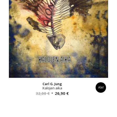
Carl G. Jung
Ale!
Kalojen aika
Alkuperäinen
Nykyinen
32,00
€
26,90
€
hinta
hinta
oli:
on:
32,00 €.
26,90 €.