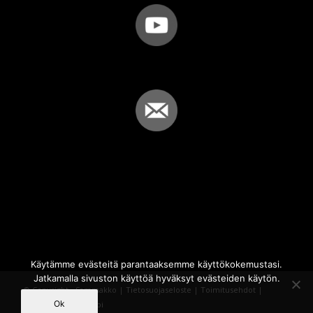
Käytämme evästeitä parantaaksemme käyttökokemustasi.
Jatkamalla sivuston käyttöä hyväksyt evästeiden käytön.
© Copyright - Sammakko |
Tietosuojaseloste
|
Toimitusehdot
|
Ok
Powered by
iQWebbi