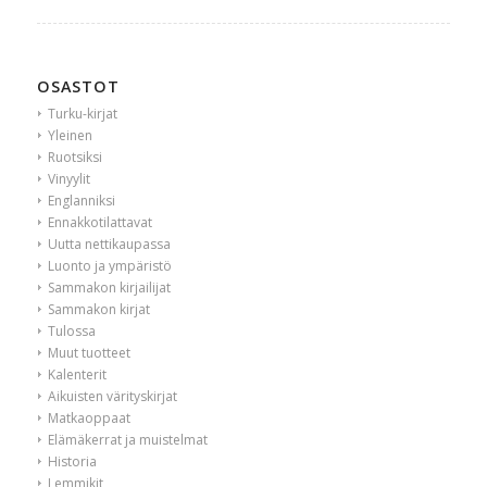
OSASTOT
Turku-kirjat
Yleinen
Ruotsiksi
Vinyylit
Englanniksi
Ennakkotilattavat
Uutta nettikaupassa
Luonto ja ympäristö
Sammakon kirjailijat
Sammakon kirjat
Tulossa
Muut tuotteet
Kalenterit
Aikuisten värityskirjat
Matkaoppaat
Elämäkerrat ja muistelmat
Historia
Lemmikit