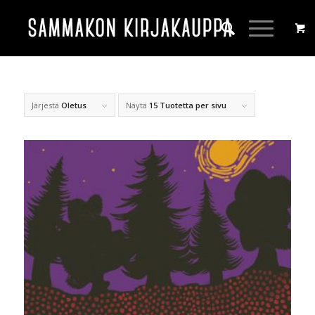
Järjestä
Oletus
Näytä
15 Tuotetta per sivu