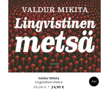
Valdur Mikita
Ale!
Lingvistinen metsä
Alkuperäinen
Nykyinen
30,00
€
24,90
€
hinta
hinta
oli:
on:
30,00 €.
24,90 €.