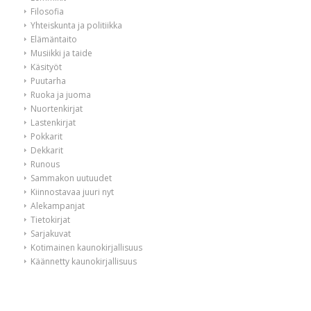
Filosofia
Yhteiskunta ja politiikka
Elämäntaito
Musiikki ja taide
Käsityöt
Puutarha
Ruoka ja juoma
Nuortenkirjat
Lastenkirjat
Pokkarit
Dekkarit
Runous
Sammakon uutuudet
Kiinnostavaa juuri nyt
Alekampanjat
Tietokirjat
Sarjakuvat
Kotimainen kaunokirjallisuus
Käännetty kaunokirjallisuus