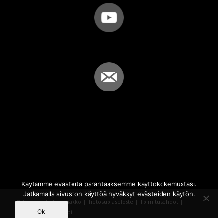
Käytämme evästeitä parantaaksemme käyttökokemustasi.
Jatkamalla sivuston käyttöä hyväksyt evästeiden käytön.
© Copyright - Sammakko |
Tietosuojaseloste
|
Toimitusehdot
|
Ok
Powered by
iQWebbi